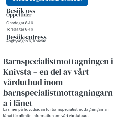
Besök oss
Öppettider
Onsdagar 8-16
Torsdagar 8-16
Besöksadress
Ängbyvägen 6, Knivsta
Barnspecialistmottagningen i
Knivsta – en del av vårt
vårdutbud inom
barnspecialistmottagningarn
a i länet
Läs mer på huvudsidan för barnspecialistmottagningarna i
länet för allmän information om vårt vårdutbud.