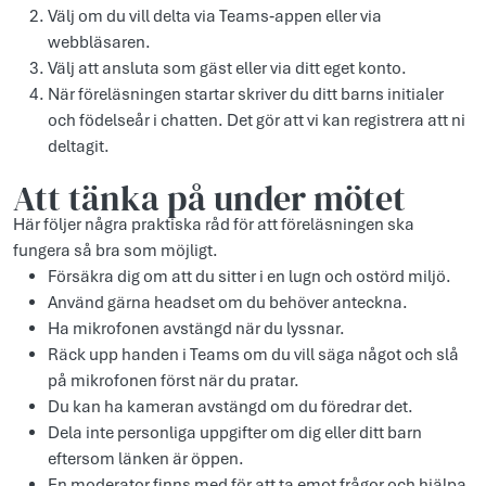
Välj om du vill delta via Teams‑appen eller via
webbläsaren.
Välj att ansluta som gäst eller via ditt eget konto.
När föreläsningen startar skriver du ditt barns initialer
och födelseår i chatten. Det gör att vi kan registrera att ni
deltagit.
Att tänka på under mötet
Här följer några praktiska råd för att föreläsningen ska
fungera så bra som möjligt.
Försäkra dig om att du sitter i en lugn och ostörd miljö.
Använd gärna headset om du behöver anteckna.
Ha mikrofonen avstängd när du lyssnar.
Räck upp handen i Teams om du vill säga något och slå
på mikrofonen först när du pratar.
Du kan ha kameran avstängd om du föredrar det.
Dela inte personliga uppgifter om dig eller ditt barn
eftersom länken är öppen.
En moderator finns med för att ta emot frågor och hjälpa