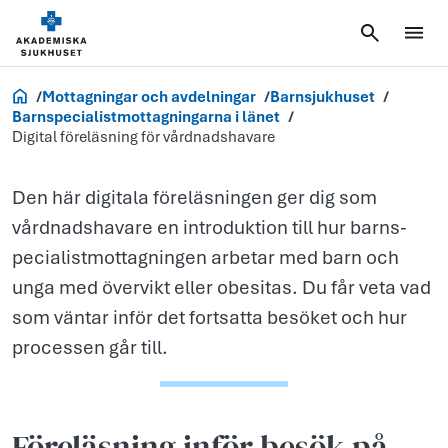
Digital
föreläsning fö
vårdnadshava
Akademiska.se
Mottagningar och avdelningar
Barnsjukhuset
Barnspecialistmottagningarna i länet
Digital föreläsning för vårdnadshavare
Den här digitala föreläsningen ger dig som
vårdnadshavare en introduktion till hur barns­
peci­a­list­mottagningen arbetar med barn och
unga med övervikt eller obesitas. Du får veta vad
som väntar inför det fortsatta besöket och hur
processen går till.
Föreläsning inför besök på