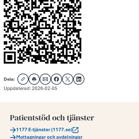
Dela:
Kopiera länk
Skriv ut
Dela via e-post
Dela på Facebook
Dela på X
Dela på LinkedIn
Uppdaterad: 2026-02-05
Patientstöd och tjänster
1177 E-tjänster (1177.se)
Mottagningar och avdelningar