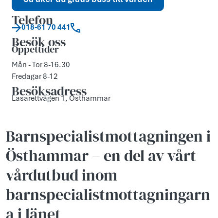
Telefon
018-61 70 441
Besök oss
Öppettider
Mån - Tor 8-16.30
Fredagar 8-12
Besöksadress
Lasarettvägen 1, Östhammar
Barnspecialistmottagningen i
Östhammar – en del av vårt
vårdutbud inom
barnspecialistmottagningarn
a i länet