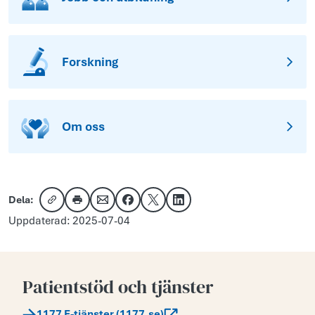
Forskning
Om oss
Dela:
Kopiera länk
Skriv ut
Dela via e-post
Dela på Facebook
Dela på X
Dela på LinkedIn
Uppdaterad: 2025-07-04
Patientstöd och tjänster
1177 E-tjänster (1177.se)