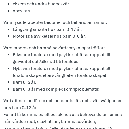
eksem och andra hudbesvär
obesitas.
Våra fysioterapeuter bedömer och behandlar främst:
Långvarig smärta hos barn 0–17 år.
Motoriska avvikelser hos barn 0–6 år.
Våra mödra- och barnhälsovårdspsykologer träffar:
Blivande föräldrar med psykisk ohälsa kopplat till
graviditet och/eller att bli förälder.
Nyblivna föräldrar med psykisk ohälsa kopplat till
föräldraskapet eller svårigheter i föräldraskapet.
Barn 0–5 år.
Barn 0–3 år med komplex sömnproblematik.
Vårt ätteam bedömer och behandlar ät- och sväljsvårigheter
hos barn 0–12 år.
För att få komma på ett besök hos oss behöver du en remiss
från vårdcentral, elevhälsan, barnhälsovården,
barnmorskemottagning eller Akademiska sjukhuset. Vi