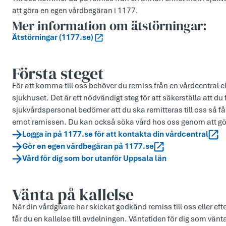
att göra en egen vårdbegäran i 1177.
Mer information om ätstörningar:
Ätstörningar (1177.se)
Första steget
För att komma till oss behöver du remiss från en vårdcentral
sjukhuset. Det är ett nödvändigt steg för att säkerställa att d
sjukvårdspersonal bedömer att du ska remitteras till oss så får 
emot remissen. Du kan också söka vård hos oss genom att g
Logga in på 1177.se för att kontakta din vårdcentral
Gör en egen vårdbegäran på 1177.se
Vård för dig som bor utanför Uppsala län
Vänta på kallelse
När din vårdgivare har skickat godkänd remiss till oss eller eft
får du en kallelse till avdelningen. Väntetiden för dig som vänt