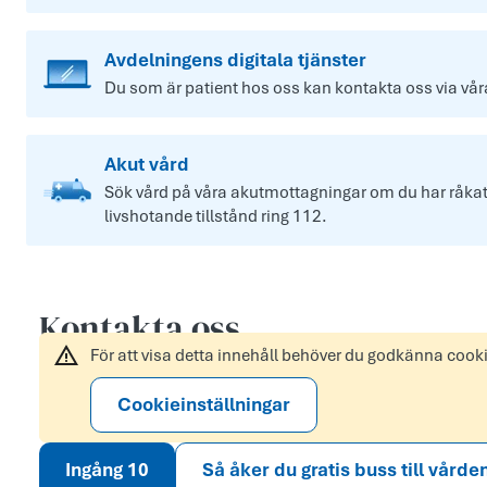
Avdelningens digitala tjänster
Du som är patient hos oss kan kontakta oss via våra 
Akut vård
Sök vård på våra akutmottagningar om du har råkat u
livshotande tillstånd ring 112.
Kontakta oss
För att visa detta innehåll behöver du godkänna cook
Cookieinställningar
Ingång 10
Så åker du gratis buss till vårde