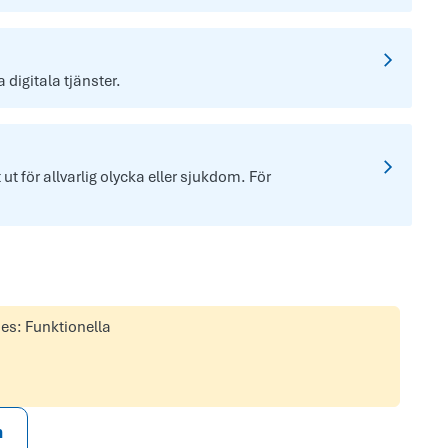
digitala tjänster.
t för allvarlig olycka eller sjukdom. För
ies: Funktionella
n