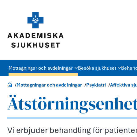
Mottagningar och avdelningar
Besöka sjukhuset
Behand
Akademiska.se
Mottagningar och avdelningar
Psykiatri
Affektiva s
Ätstörningsenhe
Vi erbjuder behandling för patient