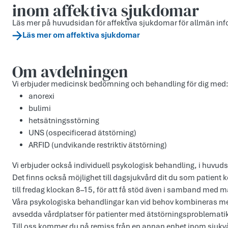
inom affektiva sjukdomar
Läs mer på huvudsidan för affektiva sjukdomar för allmän in
Läs mer om affektiva sjukdomar
Om avdelningen
Vi erbjuder medicinsk bedömning och behandling för dig med
anorexi
bulimi
hetsätningsstörning
UNS (ospecificerad ätstörning)
ARFID (undvikande restriktiv ätstörning)
Vi erbjuder också individuell psykologisk behandling, i huvu
Det finns också möjlighet till dagsjukvård dit du som patien
till fredag klockan 8–15, för att få stöd även i samband med må
Våra psykologiska behandlingar kan vid behov kombineras me
avsedda vårdplatser för patienter med ätstörningsproblemati
Till oss kommer du på remiss från en annan enhet inom sjuk