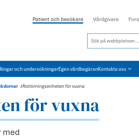
Patient och besökare
Vårdgivare
Fors
Sök på webbplatsen...
lingar och undersökningar
Egen vårdbegäran
Kontakta oss
jukdomar
Ätstörningsenheten för vuxna
ten för vuxna
er med