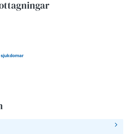
ottagningar
a sjukdomar
n