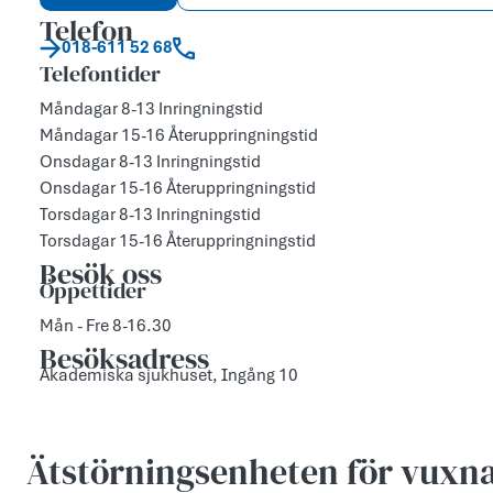
Telefon
018-611 52 68
Telefontider
Måndagar 8-13 Inringningstid
Måndagar 15-16 Återuppringningstid
Onsdagar 8-13 Inringningstid
Onsdagar 15-16 Återuppringningstid
Torsdagar 8-13 Inringningstid
Torsdagar 15-16 Återuppringningstid
Besök oss
Öppettider
Mån - Fre 8-16.30
Besöksadress
Akademiska sjukhuset, Ingång 10
Ätstörningsenheten för vuxna