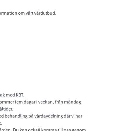
formation om vårt vårdutbud.
:
dsak med KBT.
t kommer fem dagar i veckan, från måndag
ltider.
d behandling på vårdavdelning där vi har
k.
vården. Du kan också komma till oss genom