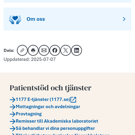
Om oss
Dela:
Kopiera länk
Skriv ut
Dela via e-post
Dela på Facebook
Dela på X
Dela på LinkedIn
Uppdaterad: 2025-07-07
Patientstöd och tjänster
1177 E-tjänster (1177.se)
Mottagningar och avdelningar
Provtagning
Remisser till Akademiska laboratoriet
Så behandlar vi dina personuppgifter