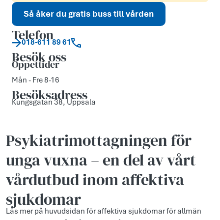
Så åker du gratis buss till vården
Telefon
018-611 89 61
Besök oss
Öppettider
Mån - Fre 8-16
Besöksadress
Kungsgatan 38, Uppsala
Psykiatri­mottagningen för
unga vuxna – en del av vårt
vårdutbud inom affektiva
sjukdomar
Läs mer på huvudsidan för affektiva sjukdomar för allmän