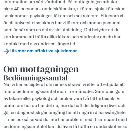
information om vårt vårdutbud. På mottagningen arbetar
cirka 40 personer – undersköterskor, skötare, sjuksköterskor,
socionomer, psykologer, läkare och sekreterare. Eftersom vi
är ett universitetssjukhus har vi läkare och annan personal
som är här som en del av sin utbildning. Det betyder att du
kan komma att träffa olika läkare och studenter om du har
kontakt med oss under en längre tid.
Läs mer om affektiva sjukdomar
Om mottagningen
Bedömningssamtal
När vi har accepterat din remiss strävar vi efter att erbjuda ett
första bedömningssamtal inom tre månader. Samtalen görs
av läkare eller psykolog och brukar vara två till tre besök. Vi
pratar om hur du har det nu, hur du haft det tidigare i livet och
gör en diagnostisk genomgång för att ringa in dina svårigheter
– men också se vad du inte har problem med. I samband med
bedömningssamtalet kan du även få träffa en undersköterska