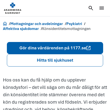
Könsidentitet
Akademiska.se
Mottagningar och avdelningar
Psykiatri
Affektiva sjukdomar
Könsidentitetsmottagningen
Gör dina vårdärenden på 1177.se
Hitta till sjukhuset
Hos oss kan du få hjälp om du upplever
könsdysfori – det vill säga om du mår dåligt för att
din könsidentitet inte stämmer överens med det
kön du registrerades som vid födseln. Vi erbjuder
utredning och, vid behov, könsbekräftande