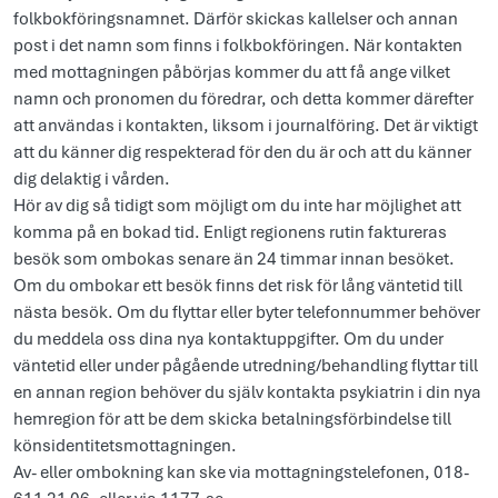
folkbokföringsnamnet. Därför skickas kallelser och annan
post i det namn som finns i folkbokföringen. När kontakten
med mottagningen påbörjas kommer du att få ange vilket
namn och pronomen du föredrar, och detta kommer därefter
att användas i kontakten, liksom i journalföring. Det är viktigt
att du känner dig respekterad för den du är och att du känner
dig delaktig i vården.
Hör av dig så tidigt som möjligt om du inte har möjlighet att
komma på en bokad tid. Enligt regionens rutin faktureras
besök som ombokas senare än 24 timmar innan besöket.
Om du ombokar ett besök finns det risk för lång väntetid till
nästa besök. Om du flyttar eller byter telefonnummer behöver
du meddela oss dina nya kontaktuppgifter. Om du under
väntetid eller under pågående utredning/behandling flyttar till
en annan region behöver du själv kontakta psykiatrin i din nya
hemregion för att be dem skicka betalningsförbindelse till
könsidentitetsmottagningen.
Av- eller ombokning kan ske via mottagningstelefonen, 018-