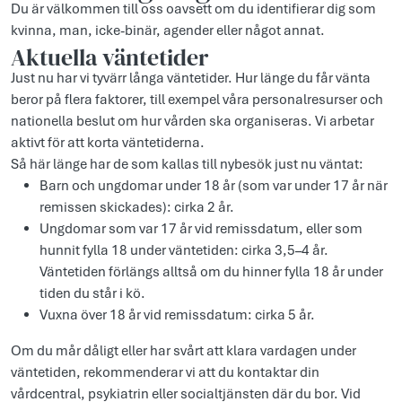
Du är välkommen till oss oavsett om du identifierar dig som
kvinna, man, icke-binär, agender eller något annat.
Aktuella väntetider
Just nu har vi tyvärr långa väntetider. Hur länge du får vänta
beror på flera faktorer, till exempel våra personalresurser och
nationella beslut om hur vården ska organiseras. Vi arbetar
aktivt för att korta väntetiderna.
Så här länge har de som kallas till nybesök just nu väntat:
Barn och ungdomar under 18 år (som var under 17 år när
remissen skickades): cirka 2 år.
Ungdomar som var 17 år vid remissdatum, eller som
hunnit fylla 18 under väntetiden: cirka 3,5–4 år.
Väntetiden förlängs alltså om du hinner fylla 18 år under
tiden du står i kö.
Vuxna över 18 år vid remissdatum: cirka 5 år.
Om du mår dåligt eller har svårt att klara vardagen under
väntetiden, rekommenderar vi att du kontaktar din
vårdcentral, psykiatrin eller socialtjänsten där du bor. Vid