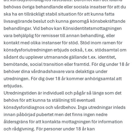
behövas övriga behandlande eller sociala insatser för att du
ska ha en tillräckligt stabil situation för att kunna fatta
livsavgörande beslut och kunna genomgå könsbekräftande
behandlingar. Vid behov kan Könsidentitetsmottagningen
vara behjälplig för remisser till annan behandling, eller
kontakt med olika instanser för stöd. Stöd inom ramen för
könsdysforiutredningen erbjuds också, t.ex. stödsamtal om
sådant du upplever utmanande gällande t.ex. identitet,
bemötande, social transition eller framtid. För dig under 18 år
behöver dina vårdnadshavare vara delaktiga under
utredningen. För dig över 18 år kommer anhörigsamtal att
erbjudas.
Utredningstiden är individuell och pågår så länge som det
behövs för att kunna ta ställning till eventuell
könsdysforidiagnos och vårdbehov. Inga utredningar inleds
innan påbörjad pubertet men det finns ingen nedre
åldersgräns för att kontakta mottagningen för information
och rådgivning. För personer under 18 år kan