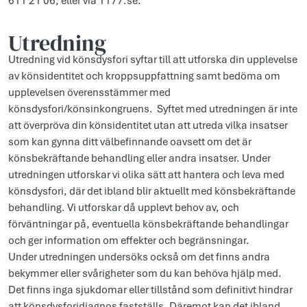
611 21 06, eller via 1177.se.
Utredning
Utredning vid könsdysfori syftar till att utforska din upplevelse
av könsidentitet och kroppsuppfattning samt bedöma om
upplevelsen överensstämmer med
könsdysfori/könsinkongruens. Syftet med utredningen är inte
att överpröva din könsidentitet utan att utreda vilka insatser
som kan gynna ditt välbefinnande oavsett om det är
könsbekräftande behandling eller andra insatser. Under
utredningen utforskar vi olika sätt att hantera och leva med
könsdysfori, där det ibland blir aktuellt med könsbekräftande
behandling. Vi utforskar då upplevt behov av, och
förväntningar på, eventuella könsbekräftande behandlingar
och ger information om effekter och begränsningar.
Under utredningen undersöks också om det finns andra
bekymmer eller svårigheter som du kan behöva hjälp med.
Det finns inga sjukdomar eller tillstånd som definitivt hindrar
att könsdysforidiagnos fastställs. Däremot kan det ibland