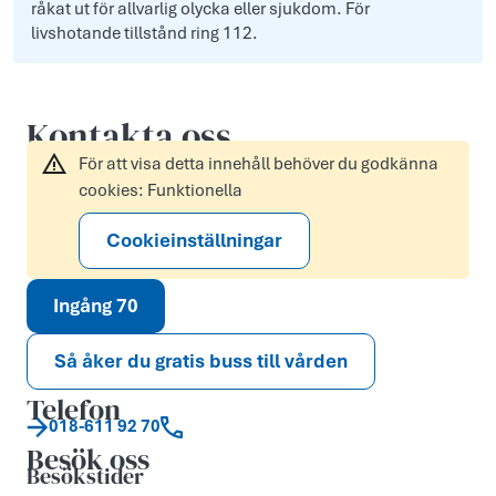
råkat ut för allvarlig olycka eller sjukdom. För
livshotande tillstånd ring 112.
Kontakta oss
För att visa detta innehåll behöver du godkänna
cookies: Funktionella
Cookieinställningar
Ingång 70
Så åker du gratis buss till vården
Telefon
018-611 92 70
Besök oss
Besökstider