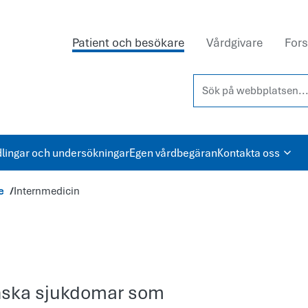
Patient och besökare
Vårdgivare
Fors
Sök på webbplatsen...
lingar och undersökningar
Egen vårdbegäran
Kontakta oss
e
Internmedicin
inska sjukdomar som