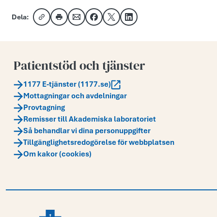
Dela:
Kopiera länk
Skriv ut
Dela via e-post
Dela på Facebook
Dela på X
Dela på LinkedIn
Patientstöd och tjänster
1177 E-tjänster (1177.se)
Mottagningar och avdelningar
Provtagning
Remisser till Akademiska laboratoriet
Så behandlar vi dina personuppgifter
Tillgänglighetsredogörelse för webbplatsen
Om kakor (cookies)