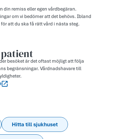
ån din remiss eller egen vårdbegäran.
ingar om vi bedömer att det behövs. Ibland
för att du ska få rätt vård i nästa steg.
 patient
r besöket är det oftast möjligt att följa
nns begränsningar. Vårdnadshavare till
yldigheter.
e
Hitta till sjukhuset