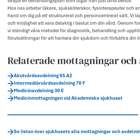
skapa en behandlingsplan som utgår från just dina behov.
Hos oss arbetar läkare, sjuksköterskor, fysioterapeuter och a
hand om dig på ett strukturerat och personcentrerat sätt. Vi lägg
och möjlighet att vara delaktig i beslut om din vård. Genom for
vi ständigt våra metoder för diagnostik, behandling och uppfölj
förutsättningar för att hantera din sjukdom och förbättra din li
Relaterade mottagningar och 
Akutvårdsavdelning 65 A2
Intermediärvårdsavdelning 70 F
Medicinavdelning 30 E
Medicinmottagningen vid Akademiska sjukhuset
Se listan över sjukhusets alla mottagningar och avdelni