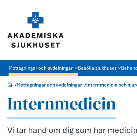
Mottagningar och avdelningar
Besöka sjukhuset
Behand
Akademiska.se
Mottagningar och avdelningar
Internmedicin och njur
Internmedicin
Vi tar hand om dig som har medic