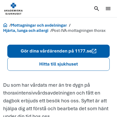
Post-IVA-
mottagningen
thorax
Akademiska.se
Mottagningar och avdelningar
Hjärta, lunga och allergi
Post-IVA-mottagningen thorax
Gör dina vårdärenden på 1177.se
Hitta till sjukhuset
Du som har vårdats mer än tre dygn på
thoraxintensivvårdsavdelningen och fått en
dagbok erbjuds ett besök hos oss. Syftet är att
hjälpa dig att förstå och bearbeta det som hänt
under din tid hos oss.