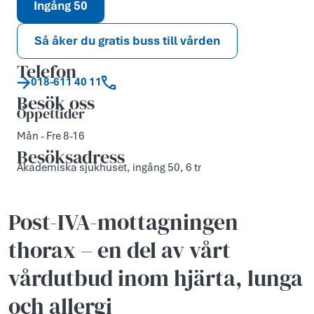
Ingång 50
Så åker du gratis buss till vården
Telefon
018-611 40 11
Besök oss
Öppettider
Mån - Fre 8-16
Besöksadress
Akademiska sjukhuset, ingång 50, 6 tr
Post-IVA-mottagningen
thorax – en del av vårt
vårdutbud inom hjärta, lunga
och allergi