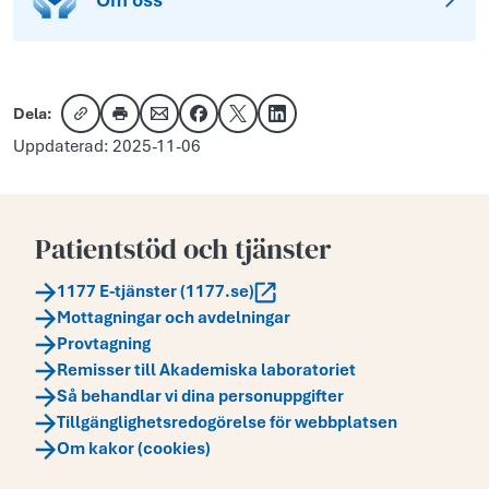
Om oss
Dela:
Kopiera länk
Skriv ut
Dela via e-post
Dela på Facebook
Dela på X
Dela på LinkedIn
Uppdaterad: 2025-11-06
Patientstöd och tjänster
1177 E-tjänster (1177.se)
Mottagningar och avdelningar
Provtagning
Remisser till Akademiska laboratoriet
Så behandlar vi dina personuppgifter
Tillgänglighetsredogörelse för webbplatsen
Om kakor (cookies)