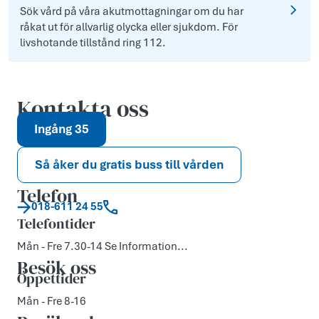
Sök vård på våra akutmottagningar om du har
råkat ut för allvarlig olycka eller sjukdom. För
livshotande tillstånd ring 112.
Kontakta oss
Ingång 35
Så åker du gratis buss till vården
Telefon
018-611 24 55
Telefontider
Mån - Fre 7.30-14 Se Information...
Besök oss
Öppettider
Mån - Fre 8-16