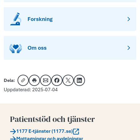
Forskning
Om oss
Dela:
Kopiera länk
Skriv ut
Dela via e-post
Dela på Facebook
Dela på X
Dela på LinkedIn
Uppdaterad: 2025-07-04
Patientstöd och tjänster
1177 E-tjänster (1177.se)
Mottagningar och avdelningar