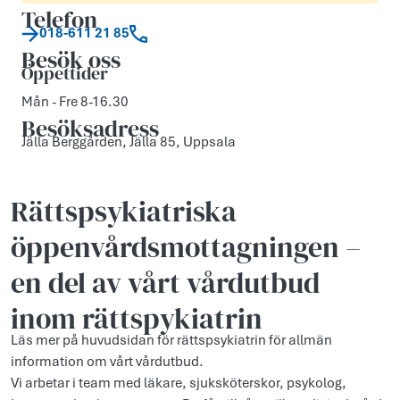
Telefon
018-611 21 85
Besök oss
Öppettider
Mån - Fre 8-16.30
Besöksadress
Jälla Berggården, Jälla 85, Uppsala
Rättspsykiatriska
öppenvårds­mottagningen –
en del av vårt vårdutbud
inom rättspykiatrin
Läs mer på huvudsidan för rättspsykiatrin för allmän
information om vårt vårdutbud.
Vi arbetar i team med läkare, sjuksköterskor, psykolog,