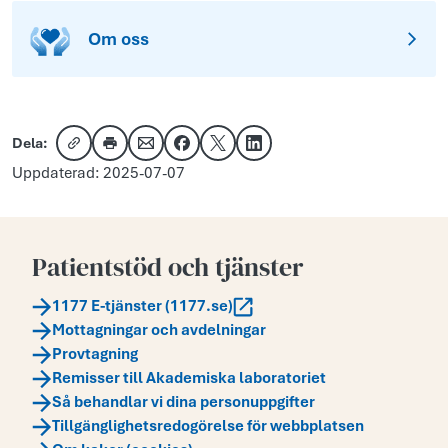
Om oss
Dela:
Kopiera länk
Skriv ut
Dela via e-post
Dela på Facebook
Dela på X
Dela på LinkedIn
Uppdaterad: 2025-07-07
Patientstöd och tjänster
1177 E-tjänster (1177.se)
Mottagningar och avdelningar
Provtagning
Remisser till Akademiska laboratoriet
Så behandlar vi dina personuppgifter
Tillgänglighetsredogörelse för webbplatsen