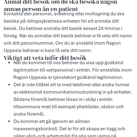
Anmäl ditt besök om du ska besöka någon
annan person än en patient
Kontakta den personal, avdelning eller mottagning du ska
besöka på rättspsykiatriska enheten för att anmäla ditt
besök. Du behöver anmäla ditt besök senast 24 timmar i
förväg. När du anmäler ditt besök behöver vi få veta ditt namn
och ditt personnummer. Om du är anställd inom Region
Uppsala behöver vi bara få veta ditt namn.
Viktigt att veta inför ditt besök
När du kommer till oss behöver du visa upp godkänd
legitimation till vaktpersonal i entrén. För anställda inom
Region Uppsala är tjänstekort godkänd legitimation.
Det är inte tillåtet att ta med telefoner eller andra former
av elektronisk kommunikationsutrustning in på enheten.
Sådana föremål behöver låsas in i skåp i entrén
tillsammans med till exempel ytterkläder, väskor och
andra föremål.
Du kommer att gå igenom en allmän
inpasseringskontroll. Det är för att skapa en trygg och
säker vård- och arbetsmiljö för alla som vistas på