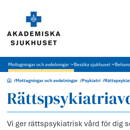
Mottagningar och avdelningar
Besöka sjukhuset
Behand
Akademiska.se
Mottagningar och avdelningar
Psykiatri
Rättspsykia
Rättspsykiatriav
Vi ger rättspsykiatrisk vård för di