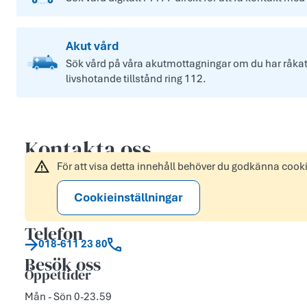
Akut vård
Sök vård på våra akutmottagningar om du har råkat u
livshotande tillstånd ring 112.
Kontakta oss
För att visa detta innehåll behöver du godkänna cook
Cookieinställningar
Telefon
018-611 23 80
Besök oss
Öppettider
Mån - Sön 0-23.59