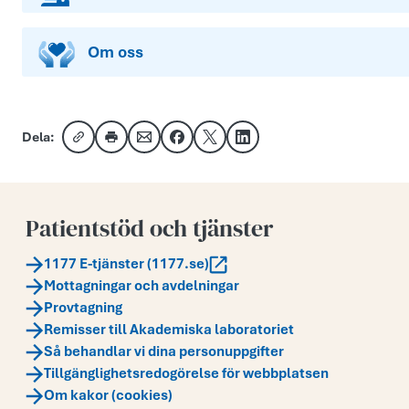
Om oss
Dela:
Kopiera länk
Skriv ut
Dela via e-post
Dela på Facebook
Dela på X
Dela på LinkedIn
Patientstöd och tjänster
1177 E-tjänster (1177.se)
Mottagningar och avdelningar
Provtagning
Remisser till Akademiska laboratoriet
Så behandlar vi dina personuppgifter
Tillgänglighetsredogörelse för webbplatsen
Om kakor (cookies)