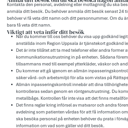
Anmäl ditt besök om du ska besöka någon annan
Kontakta den personal, avdelning eller mottagning du ska besö
anmäla ditt besök. Du behöver anmäla ditt besök senast 24 ti
behöver vi få veta ditt namn och ditt personnummer. Om du ä
bara få veta ditt namn.
Viktigt att veta inför ditt besök
När du kommer till oss behöver du visa upp godkänd legitim
anställda inom Region Uppsala är tjänstekort godkänd le
Det är inte tillåtet att ta med telefoner eller andra former 
kommunikationsutrustning in på enheten. Sådana föremål 
tillsammans med till exempel ytterkläder, väskor och and
Du kommer att gå igenom en allmän inpasseringskontroll. 
säker vård- och arbetsmiljö för alla som vistas på Rättsp
Allmän inpasseringskontroll innebär att dina tillhörighete
kontrolleras sedan genom en röntgenutrustning. Du kom
metallbåge. Kontrollen får inte visa att det finns metallfö
Det finns regler kring införsel av matvaror och andra för
avdelning som patienten vårdas för att få information om
ska besöka personal på enheten behöver du prata i förväg
information om vad som gäller vid ditt besök.