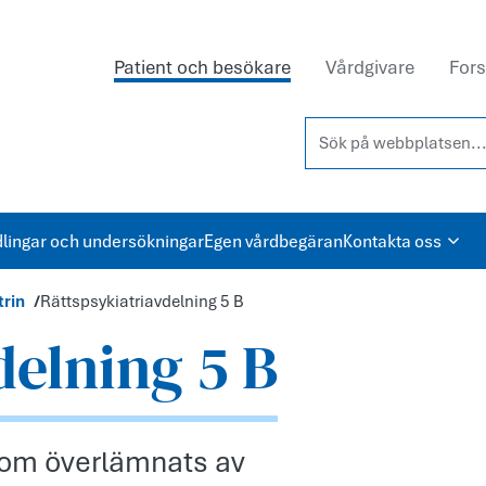
Patient och besökare
Vårdgivare
Fors
Sök på webbplatsen...
lingar och undersökningar
Egen vårdbegäran
Kontakta oss
trin
Rättspsykiatriavdelning 5 B
delning 5 B
g som överlämnats av