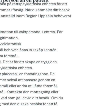
 person än en patient
ka på rättspsykiatriska enheten för att
mmar i förväg. När du anmäler ditt besök
r anställd inom Region Uppsala behöver vi
ation till vaktpersonal i entrén. För
gitimation.
av elektronisk
behöver låsas in i skåp i entrén
ra föremål.
Det är för att skapa en trygg och
sykiatriska enheten.
r placeras i en förvaringsbox. De
mer också att passera genom en
remål eller andra otillåtna föremål.
emål. Kontakta den mottagning eller
 vad som gäller vid ditt besök. Om du
 med den du ska besöka för att få