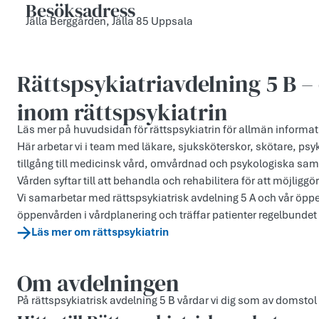
Besöksadress
Jälla Berggården, Jälla 85 Uppsala
Rättspsykiatriavdelning 5 B –
inom rättspsykiatrin
Läs mer på huvudsidan för rättspsykiatrin för allmän informa
Här arbetar vi i team med läkare, sjuksköterskor, skötare, psy
tillgång till medicinsk vård, omvårdnad och psykologiska samt
Vården syftar till att behandla och rehabilitera för att möjliggö
Vi samarbetar med rättspsykiatrisk avdelning 5 A och vår öp
öppenvården i vårdplanering och träffar patienter regelbundet 
Läs mer om rättspsykiatrin
Om avdelningen
På rättspsykiatrisk avdelning 5 B vårdar vi dig som av domstol 