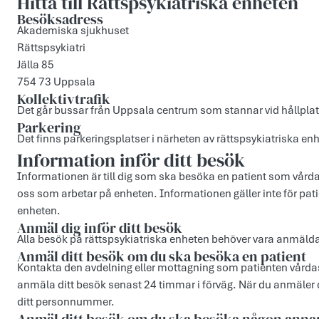
Hitta till Rättspsykiatriska enheten
Besöksadress
Akademiska sjukhuset
Rättspsykiatri
Jälla 85
754 73 Uppsala
Kollektivtrafik
Det går bussar från Uppsala centrum som stannar vid hållplats
Parkering
Det finns parkeringsplatser i närheten av rättspsykiatriska en
Information inför ditt besök
Informationen är till dig som ska besöka en patient som vårda
oss som arbetar på enheten. Informationen gäller inte för pat
enheten.
Anmäl dig inför ditt besök
Alla besök på rättspsykiatriska enheten behöver vara anmälda 
Anmäl ditt besök om du ska besöka en patient
Kontakta den avdelning eller mottagning som patienten vårdas
anmäla ditt besök senast 24 timmar i förväg. När du anmäler d
ditt personnummer.