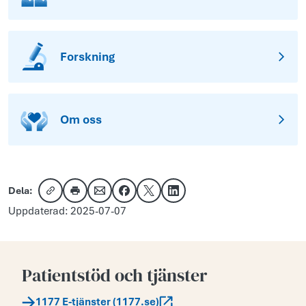
Forskning
Om oss
Dela:
Kopiera länk
Skriv ut
Dela via e-post
Dela på Facebook
Dela på X
Dela på LinkedIn
Uppdaterad: 2025-07-07
Patientstöd och tjänster
1177 E-tjänster (1177.se)