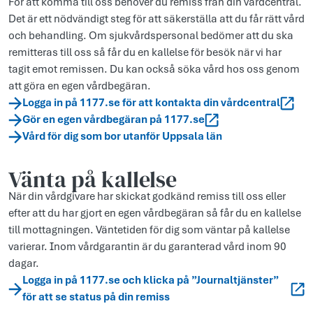
För att komma till oss behöver du remiss från din vårdcentral.
Det är ett nödvändigt steg för att säkerställa att du får rätt vård
och behandling. Om sjukvårdspersonal bedömer att du ska
remitteras till oss så får du en kallelse för besök när vi har
tagit emot remissen. Du kan också söka vård hos oss genom
att göra en egen vårdbegäran.
Logga in på 1177.se för att kontakta din vårdcentral
Gör en egen vårdbegäran på 1177.se
Vård för dig som bor utanför Uppsala län
Vänta på kallelse
När din vårdgivare har skickat godkänd remiss till oss eller
efter att du har gjort en egen vårdbegäran så får du en kallelse
till mottagningen. Väntetiden för dig som väntar på kallelse
varierar. Inom vårdgarantin är du garanterad vård inom 90
dagar.
Logga in på 1177.se och klicka på ”Journaltjänster”
för att se status på din remiss