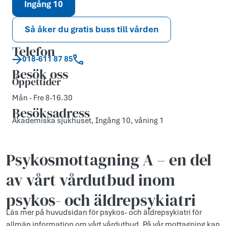
Ingång 10
Så åker du gratis buss till vården
Telefon
018-611 87 85
Besök oss
Öppettider
Mån - Fre 8-16.30
Besöksadress
Akademiska sjukhuset, Ingång 10, våning 1
Psykosmottagning A – en del
av vårt vårdutbud inom
psykos- och äldrepsykiatri
Läs mer på huvudsidan för psykos- och äldrepsykiatri för
allmän information om vårt vårdutbud. På vår mottagning kan