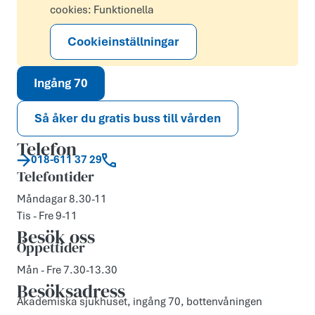
cookies: Funktionella
Cookieinställningar
Ingång 70
Så åker du gratis buss till vården
Telefon
018-611 37 29
Telefontider
Måndagar 8.30-11
Tis - Fre 9-11
Besök oss
Öppettider
Mån - Fre 7.30-13.30
Besöksadress
Akademiska sjukhuset, ingång 70, bottenvåningen