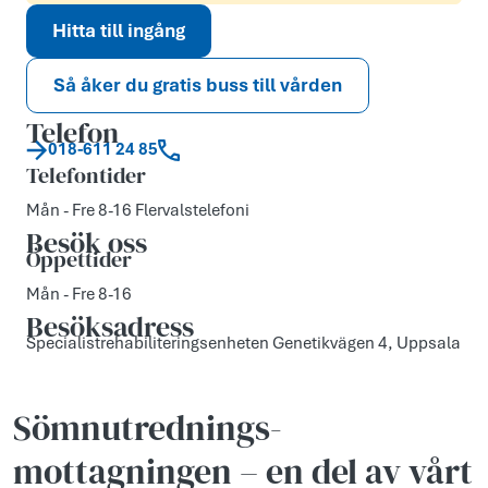
Hitta till ingång
Så åker du gratis buss till vården
Telefon
018-611 24 85
Telefontider
Mån - Fre 8-16 Flervalstelefoni
Besök oss
Öppettider
Mån - Fre 8-16
Besöksadress
Specialistrehabiliteringsenheten Genetikvägen 4, Uppsala
Sömnutrednings­
mottagningen – en del av vårt