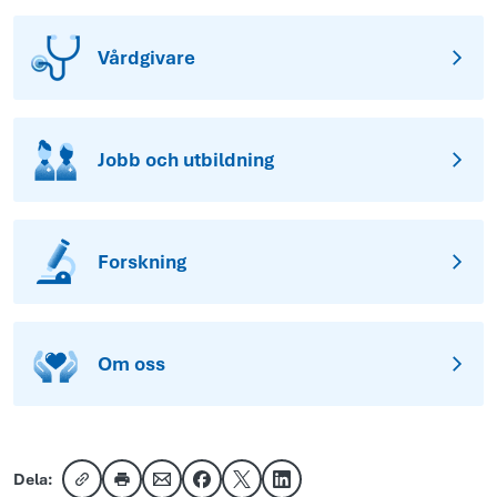
Vårdgivare
Jobb och utbildning
Forskning
Om oss
Dela:
Kopiera länk
Skriv ut
Dela via e-post
Dela på Facebook
Dela på X
Dela på LinkedIn