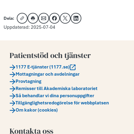
Dela:
Kopiera länk
Skriv ut
Dela via e-post
Dela på Facebook
Dela på X
Dela på LinkedIn
Uppdaterad: 2025-07-04
Patientstöd och tjänster
1177 E-tjänster (1177.se)
Mottagningar och avdelningar
Provtagning
Remisser till Akademiska laboratoriet
Så behandlar vi dina personuppgifter
Tillgänglighetsredogörelse för webbplatsen
Om kakor (cookies)
Kontakta oss