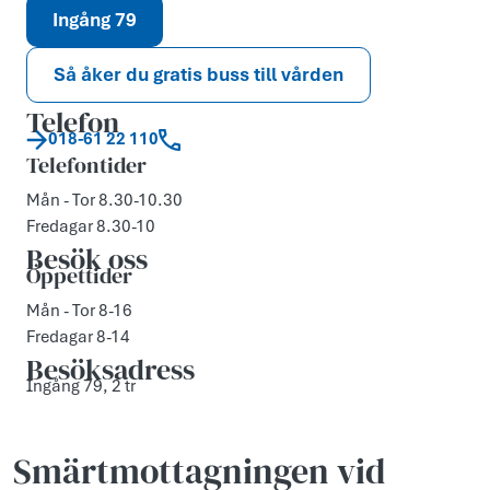
Ingång 79
Så åker du gratis buss till vården
Telefon
018-61 22 110
Telefontider
Mån - Tor 8.30-10.30
Fredagar 8.30-10
Besök oss
Öppettider
Mån - Tor 8-16
Fredagar 8-14
Besöksadress
Ingång 79, 2 tr
Smärtmottagningen vid