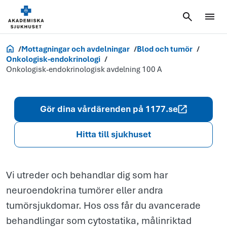
Onkologisk-
endokrinologi
avdelning 100
Akademiska.se
Mottagningar och avdelningar
Blod och tumör
Onkologisk-endokrinologi
Onkologisk-endokrinologisk avdelning 100 A
Gör dina vårdärenden på 1177.se
Hitta till sjukhuset
Vi utreder och behandlar dig som har
neuroendokrina tumörer eller andra
tumörsjukdomar. Hos oss får du avancerade
behandlingar som cytostatika, målinriktad