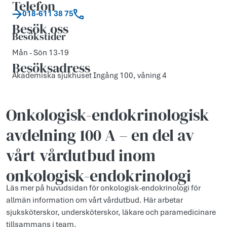
Telefon
018-611 38 75
Besök oss
Besökstider
Mån - Sön 13-19
Besöksadress
Akademiska sjukhuset Ingång 100, våning 4
Onkologisk-endokrinologisk
avdelning 100 A – en del av
vårt vårdutbud inom
onkologisk-endokrinologi
Läs mer på huvudsidan för onkologisk-endokrinologi för
allmän information om vårt vårdutbud. Här arbetar
sjuksköterskor, undersköterskor, läkare och paramedicinare
tillsammans i team.