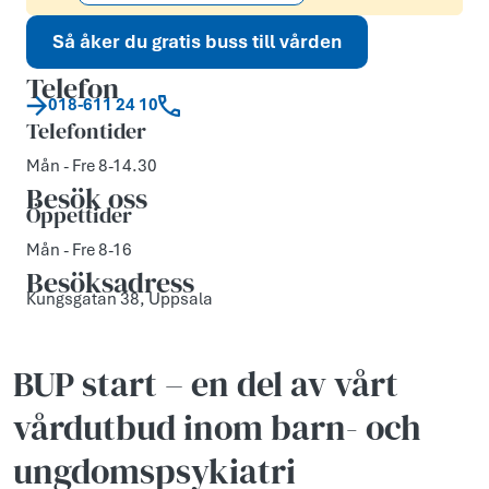
Så åker du gratis buss till vården
Telefon
018-611 24 10
Telefontider
Mån - Fre 8-14.30
Besök oss
Öppettider
Mån - Fre 8-16
Besöksadress
Kungsgatan 38, Uppsala
BUP start – en del av vårt
vårdutbud inom barn- och
ungdomspsykiatri