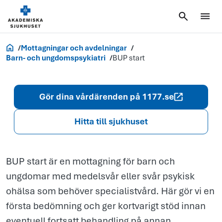
BUP
start
Akademiska.se
Mottagningar och avdelningar
Barn- och ungdomspsykiatri
BUP start
Gör dina vårdärenden på 1177.se
Hitta till sjukhuset
BUP start är en mottagning för barn och
ungdomar med medelsvår eller svår psykisk
ohälsa som behöver specialistvård. Här gör vi en
första bedömning och ger kortvarigt stöd innan
eventuell fortsatt behandling på annan