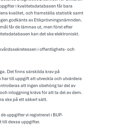
pgifter i kvalitetsdatabasen får bara
ns kvalitet, och framställa statistik samt
kningen godkänts av Etikprövningsnämnden.
ål får de lämnas ut, men först efter
itetsdatabasen kan det ske elektroniskt.
kvårdssekretessen i offentlighets- och
a. Det finns särskilda krav på
ar till uppgift att utveckla och utvärdera
ntrolleras att ingen obehörig tar del av
ch inloggning krävs för att ta del av dem.
a ske på ett säkert sätt.
e uppgifter vi registrerat i BUP-
till dessa uppgifter.