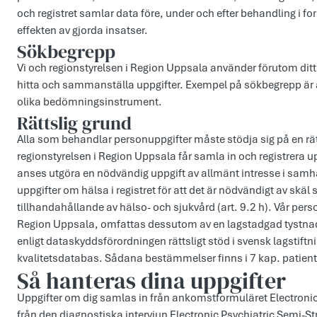
och registret samlar data före, under och efter behandling i f
effekten av gjorda insatser.
Sökbegrepp
Vi och regionstyrelsen i Region Uppsala använder förutom dit
hitta och sammanställa uppgifter. Exempel på sökbegrepp ä
olika bedömningsinstrument.
Rättslig grund
Alla som behandlar personuppgifter måste stödja sig på en r
regionstyrelsen i Region Uppsala får samla in och registrera up
anses utgöra en nödvändig uppgift av allmänt intresse i samhäl
uppgifter om hälsa i registret för att det är nödvändigt av 
tillhandahållande av hälso- och sjukvård (art. 9.2 h). Vår pers
Region Uppsala, omfattas dessutom av en lagstadgad tystnadsp
enligt dataskyddsförordningen rättsligt stöd i svensk lagstift
kvalitetsdatabas. Sådana bestämmelser finns i 7 kap. patien
Så hanteras dina uppgifter
Uppgifter om dig samlas in från ankomstformuläret Electronic
från den diagnostiska intervjun Electronic Psychiatric Semi-St