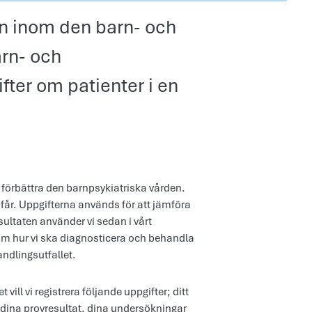
en inom den barn- och
arn- och
fter om patienter i en
 förbättra den barnpsykiatriska vården.
du får. Uppgifterna används för att jämföra
ultaten använder vi sedan i vårt
 om hur vi ska diagnosticera och behandla
ndlingsutfallet.
vill vi registrera följande uppgifter; ditt
dina provresultat, dina undersökningar