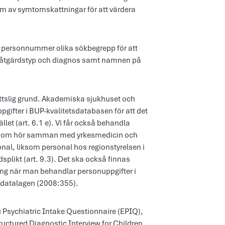
orm av symtomskattningar för att värdera
t personnummer olika sökbegrepp för att
r åtgärdstyp och diagnos samt namnen på
ättslig grund. Akademiska sjukhuset och
pgifter i BUP-kvalitetsdatabasen för att det
let (art. 6.1 e). Vi får också behandla
skäl som hör samman med yrkesmedicin och
onal, liksom personal hos regionstyrelsen i
likt (art. 9.3). Det ska också finnas
ning när man behandlar personuppgifter i
tdatalagen (2008:355).
 Psychiatric Intake Questionnaire (EPIQ),
ructured Diagnostic Interview for Children