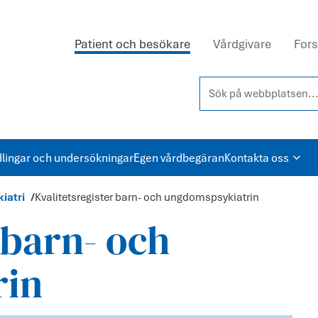
Patient och besökare
Vårdgivare
Fors
Sök på webbplatsen...
lingar och undersökningar
Egen vårdbegäran
Kontakta oss
iatri
Kvalitetsregister barn- och ungdomspsykiatrin
 barn- och
rin