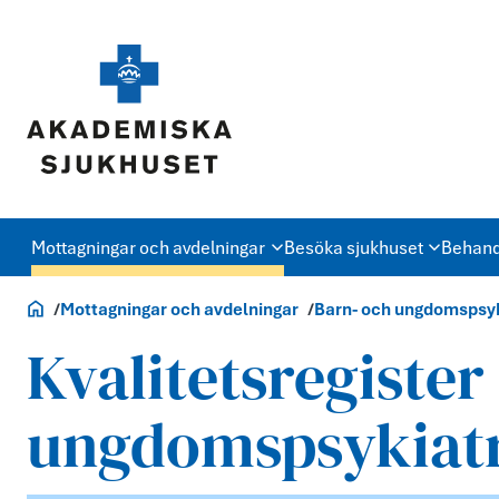
Mottagningar och avdelningar
Besöka sjukhuset
Behand
Akademiska.se
Mottagningar och avdelningar
Barn- och ungdomspsyk
Kvalitetsregister
ungdomspsykiat