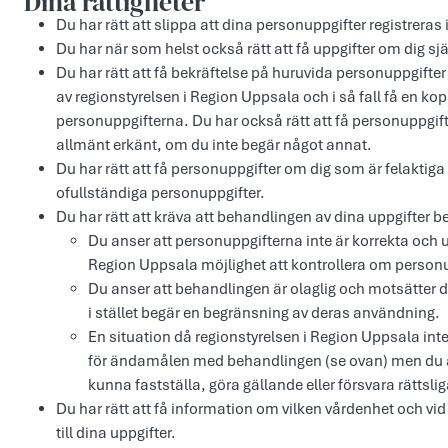
Dina rättigheter
Du har rätt att slippa att dina personuppgifter registreras
Du har när som helst också rätt att få uppgifter om dig själ
Du har rätt att få bekräftelse på huruvida personuppgifter
av regionstyrelsen i Region Uppsala och i så fall få en kop
personuppgifterna. Du har också rätt att få personuppgift
allmänt erkänt, om du inte begär något annat.
Du har rätt att få personuppgifter om dig som är felaktiga
ofullständiga personuppgifter.
Du har rätt att kräva att behandlingen av dina uppgifter 
Du anser att personuppgifterna inte är korrekta och u
Region Uppsala möjlighet att kontrollera om personu
Du anser att behandlingen är olaglig och motsätter 
i stället begär en begränsning av deras användning.
En situation då regionstyrelsen i Region Uppsala in
för ändamålen med behandlingen (se ovan) men du an
kunna fastställa, göra gällande eller försvara rättsli
Du har rätt att få information om vilken vårdenhet och vi
till dina uppgifter.