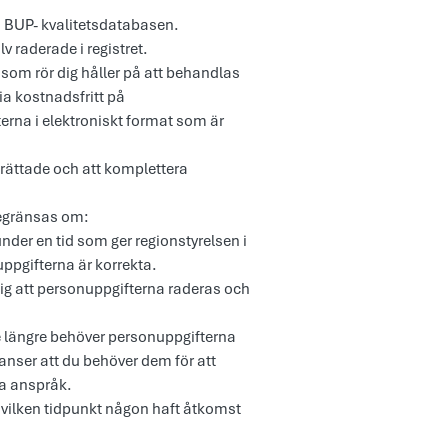
 i BUP- kvalitetsdatabasen.
v raderade i registret.
 som rör dig håller på att behandlas
ia kostnadsfritt på
erna i elektroniskt format som är
 rättade och att komplettera
begränsas om:
nder en tid som ger regionstyrelsen i
ppgifterna är korrekta.
dig att personuppgifterna raderas och
te längre behöver personuppgifterna
ser att du behöver dem för att
ga anspråk.
d vilken tidpunkt någon haft åtkomst