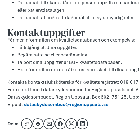
Du har rätt till skadestånd om personuppgifterna hanter
eller patientdatalagen.
Du har rätt att inge ett klagomål till tillsynsmyndigheten.
Kontaktuppgifter
För mer information om kvalitetsdatabasen och exempelvis:
Få tillgång till dina uppgifter.
Begära rättelse eller begränsning.
Ta bort dina uppgifter ur BUP-kvalitetsdatabasen.
Ha information om den åtkomst som skett till dina uppgif
Kontakta kontaktsjuksköterska för kvalitetsregistret: 018-617
För kontakt med dataskyddsombud för Region Uppsala och A
Dataskyddsombudet, Region Uppsala, Box 602, 751 25, Upps
E-post:
dataskyddsombud@regionuppsala.se
Dela:
Kopiera länk
Skriv ut
Dela via e-post
Dela på Facebook
Dela på X
Dela på LinkedIn