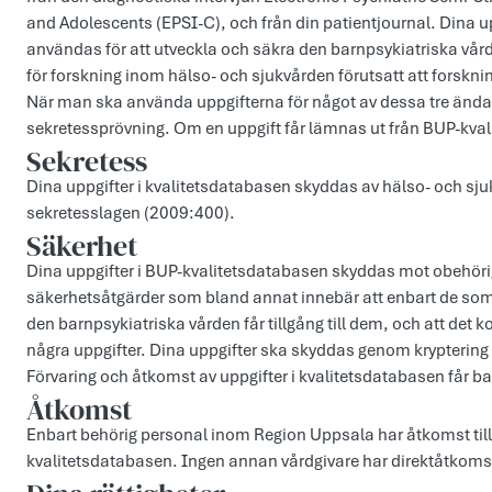
and Adolescents (EPSI-C), och från din patientjournal. Dina up
användas för att utveckla och säkra den barnpsykiatriska vårde
för forskning inom hälso- och sjukvården förutsatt att fors
När man ska använda uppgifterna för något av dessa tre ändam
sekretessprövning. Om en uppgift får lämnas ut från BUP-kval
Sekretess
Dina uppgifter i kvalitetsdatabasen skyddas av hälso- och sju
sekretesslagen (2009:400).
Säkerhet
Dina uppgifter i BUP-kvalitetsdatabasen skyddas mot obehörig
säkerhetsåtgärder som bland annat innebär att enbart de som h
den barnpsykiatriska vården får tillgång till dem, och att det ko
några uppgifter. Dina uppgifter ska skyddas genom kryptering o
Förvaring och åtkomst av uppgifter i kvalitetsdatabasen får bar
Åtkomst
Enbart behörig personal inom Region Uppsala har åtkomst till d
kvalitetsdatabasen. Ingen annan vårdgivare har direktåtkomst 