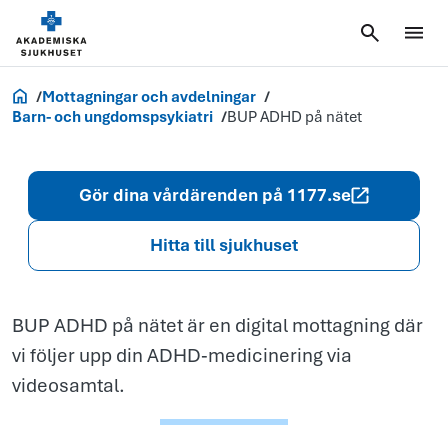
ADHD
på
nätet
Akademiska.se
Mottagningar och avdelningar
Barn- och ungdomspsykiatri
BUP ADHD på nätet
Gör dina vårdärenden på 1177.se
Hitta till sjukhuset
BUP ADHD på nätet är en digital mottagning där
vi följer upp din ADHD‑medicinering via
videosamtal.