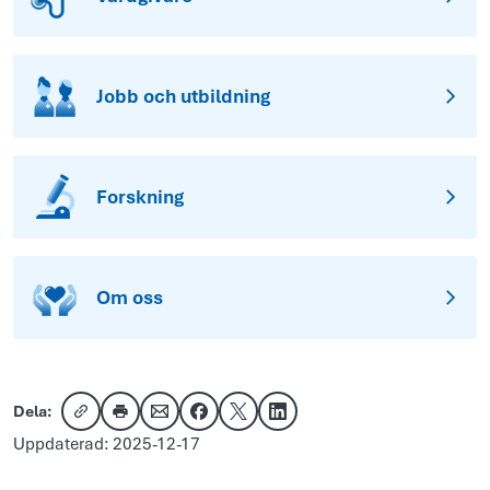
Jobb och utbildning
Forskning
Om oss
Dela:
Kopiera länk
Skriv ut
Dela via e-post
Dela på Facebook
Dela på X
Dela på LinkedIn
Uppdaterad: 2025-12-17