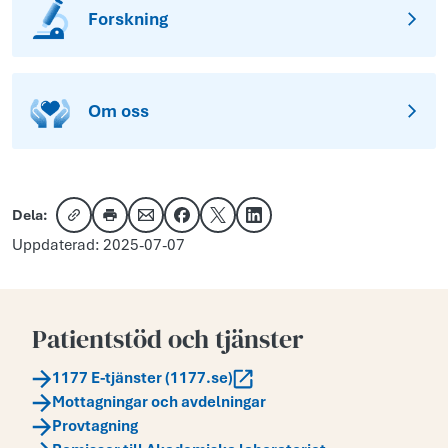
Forskning
Om oss
Dela:
Kopiera länk
Skriv ut
Dela via e-post
Dela på Facebook
Dela på X
Dela på LinkedIn
Uppdaterad: 2025-07-07
Patientstöd och tjänster
1177 E-tjänster (1177.se)
Mottagningar och avdelningar
Provtagning