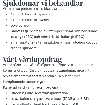
Sjukdomar vi behandlar
Vi tar emot patienter med bland annat:
Akut och kronisk njursvikt
Akut och kronisk leversvikt
Levercancer
Gallvägssjukdomar, till exempel primär skleroserande
kolangit (PSC) och primär biliär kolangit (PBC)
Inflammatoriska tarmsjukdomar, som ulcerös kolit och
crohns sjukdom
Vårt vårduppdrag
Vi har både akut vård och planerad vård. Akuta patienter
kommer oftast från sjukhusets mottagningar, men vi tar
också emot remisser från andra sjukhus för mer
komplicerade utredningar.
Planerad vård kan till exempel vara:
Utredning inför levertransplantation
Lokal behandling av levercancer (TACE eller SIRT)
Behandling av högt tryck i portådern (TIPS)