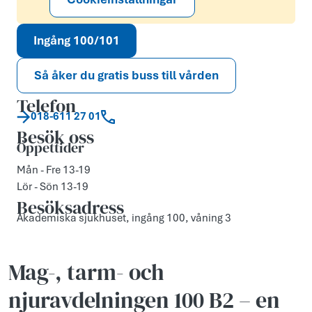
Ingång 100/101
Så åker du gratis buss till vården
Telefon
018-611 27 01
Besök oss
Öppettider
Mån - Fre 13-19
Lör - Sön 13-19
Besöksadress
Akademiska sjukhuset, ingång 100, våning 3
Mag-, tarm- och
njuravdelningen 100 B2 – en