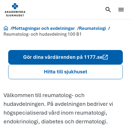
och
hudavdelning
100 B1
Akademiska.se
Mottagningar och avdelningar
Reumatologi
Reumatolog- och hudavdelning 100 B1
Gör dina vårdärenden på 1177.se
Hitta till sjukhuset
Välkommen till reumatolog- och
hudavdelningen. På avdelningen bedriver vi
högspecialiserad vård inom reumatologi,
endokrinologi, diabetes och dermatologi.