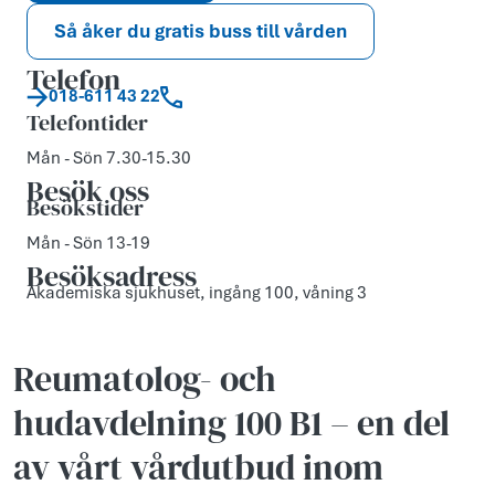
Så åker du gratis buss till vården
Telefon
018-611 43 22
Telefontider
Mån - Sön 7.30-15.30
Besök oss
Besökstider
Mån - Sön 13-19
Besöksadress
Akademiska sjukhuset, ingång 100, våning 3
Reumatolog- och
hudavdelning 100 B1 – en del
av vårt vårdutbud inom