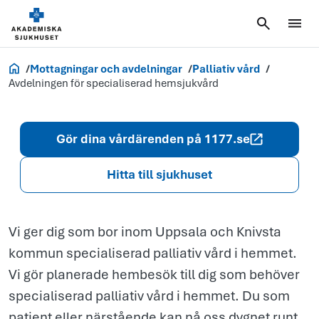
för
specialiserad
hemsjukvård
Akademiska.se
Mottagningar och avdelningar
Palliativ vård
Avdelningen för specialiserad hemsjukvård
Gör dina vårdärenden på 1177.se
Hitta till sjukhuset
Vi ger dig som bor inom Uppsala och Knivsta
kommun specialiserad palliativ vård i hemmet.
Vi gör planerade hembesök till dig som behöver
specialiserad palliativ vård i hemmet. Du som
patient eller närstående kan nå oss dygnet runt.