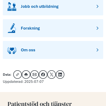
Jobb och utbildning
Forskning
Om oss
Dela:
Kopiera länk
Skriv ut
Dela via e-post
Dela på Facebook
Dela på X
Dela på LinkedIn
Uppdaterad: 2025-07-07
Patientstöd och tjänster