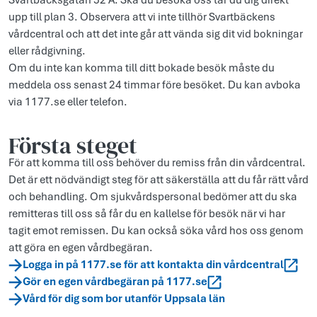
Svartbäcksgatan 52 A. Ska du besöka oss tar du dig direkt
upp till plan 3. Observera att vi inte tillhör Svartbäckens
vårdcentral och att det inte går att vända sig dit vid bokningar
eller rådgivning.
Om du inte kan komma till ditt bokade besök måste du
meddela oss senast 24 timmar före besöket. Du kan avboka
via 1177.se eller telefon.
Första steget
För att komma till oss behöver du remiss från din vårdcentral.
Det är ett nödvändigt steg för att säkerställa att du får rätt vård
och behandling. Om sjukvårdspersonal bedömer att du ska
remitteras till oss så får du en kallelse för besök när vi har
tagit emot remissen. Du kan också söka vård hos oss genom
att göra en egen vårdbegäran.
Logga in på 1177.se för att kontakta din vårdcentral
Gör en egen vårdbegäran på 1177.se
Vård för dig som bor utanför Uppsala län