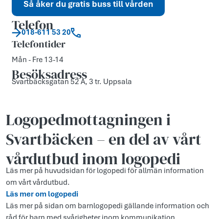
Så åker du gratis buss till vården
Telefon
018-611 53 20
Telefontider
Mån - Fre 13-14
Besöksadress
Svartbäcksgatan 52 A, 3 tr. Uppsala
Logopedmottagningen i
Svartbäcken – en del av vårt
vårdutbud inom logopedi
Läs mer på huvudsidan för logopedi för allmän information
om vårt vårdutbud.
Läs mer om logopedi
Läs mer på sidan om barnlogopedi gällande information och
råd för barn med svårigheter inom kommunikation.