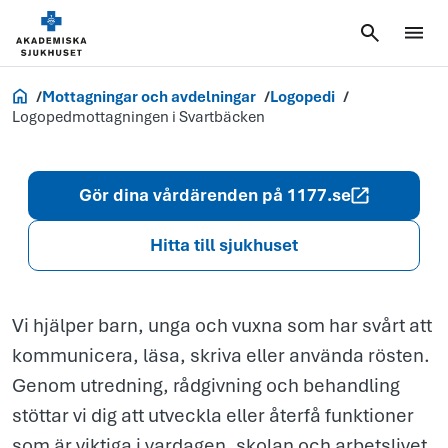
Logopedmott
i Svartbäcken
Akademiska.se
Mottagningar och avdelningar
Logopedi
Logopedmottagningen i Svartbäcken
Gör dina vårdärenden på 1177.se
Hitta till sjukhuset
Vi hjälper barn, unga och vuxna som har svårt att
kommunicera, läsa, skriva eller använda rösten.
Genom utredning, rådgivning och behandling
stöttar vi dig att utveckla eller återfå funktioner
som är viktiga i vardagen, skolan och arbetslivet.