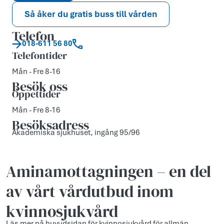
Så åker du gratis buss till vården
Telefon
018-611 56 80
Telefontider
Mån - Fre 8-16
Besök oss
Öppettider
Mån - Fre 8-16
Besöksadress
Akademiska sjukhuset, ingång 95/96
Aminamottagningen – en del
av vårt vårdutbud inom
kvinnosjukvård
Läs mer på huvudsidan för kvinnosjukvård för allmän