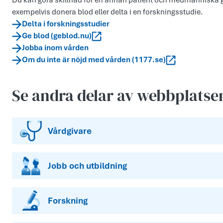
Du kan göra skillnad för en annan patient och medmänniska ge
exempelvis donera blod eller delta i en forskningsstudie.
Delta i forskningsstudier
Ge blod (geblod.nu)
Jobba inom vården
Om du inte är nöjd med vården (1177.se)
Se andra delar av webbplatse
Vårdgivare
Jobb och utbildning
Forskning