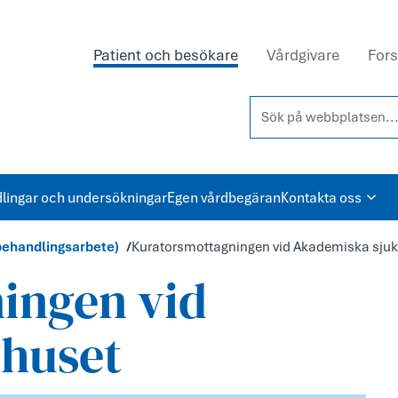
Patient och besökare
Vårdgivare
Fors
Sök på webbplatsen...
lingar och undersökningar
Egen vårdbegäran
Kontakta oss
behandlingsarbete)
Kuratorsmottagningen vid Akademiska sju
ingen vid
huset