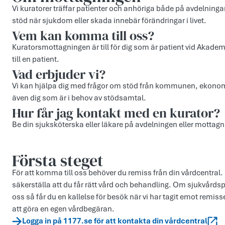
Vi kuratorer träffar patienter och anhöriga både på avdelning
stöd när sjukdom eller skada innebär förändringar i livet.
Vem kan komma till oss?
Kuratorsmottagningen är till för dig som är patient vid Akade
till en patient.
Vad erbjuder vi?
Vi kan hjälpa dig med frågor om stöd från kommunen, ekonomi
även dig som är i behov av stödsamtal.
Hur får jag kontakt med en kurator?
Be din sjuksköterska eller läkare på avdelningen eller mottagn
Första steget
För att komma till oss behöver du remiss från din vårdcentral. D
säkerställa att du får rätt vård och behandling. Om sjukvårdsp
oss så får du en kallelse för besök när vi har tagit emot rem
att göra en egen vårdbegäran.
Logga in på 1177.se för att kontakta din vårdcentral