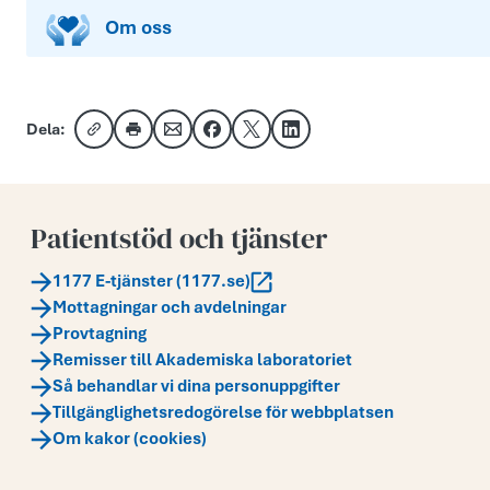
Om oss
Dela:
Kopiera länk
Skriv ut
Dela via e-post
Dela på Facebook
Dela på X
Dela på LinkedIn
Patientstöd och tjänster
1177 E-tjänster (1177.se)
Mottagningar och avdelningar
Provtagning
Remisser till Akademiska laboratoriet
Så behandlar vi dina personuppgifter
Tillgänglighetsredogörelse för webbplatsen
Om kakor (cookies)