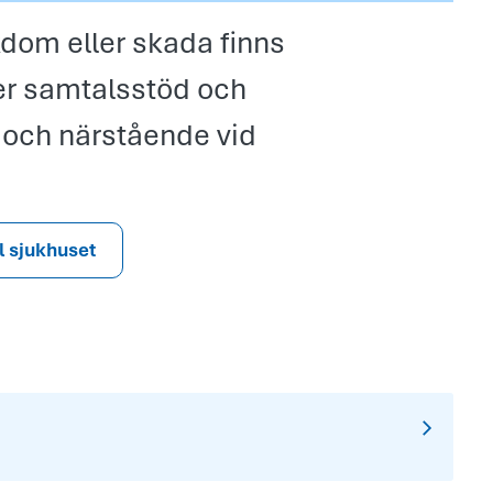
kdom eller skada finns
uder samtalsstöd och
er och närstående vid
ll sjukhuset