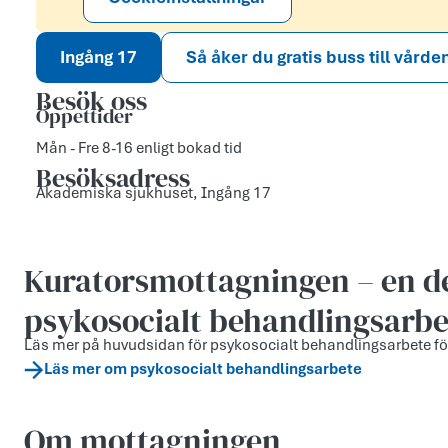
Ingång 17
Så åker du gratis buss till vårde
Besök oss
Öppettider
Mån - Fre 8-16 enligt bokad tid
Besöksadress
Akademiska sjukhuset, Ingång 17
Kurators­mottagningen – en d
psykosocialt behandlingsarbe
Läs mer på huvudsidan för psykosocialt behandlingsarbete fö
Läs mer om psykosocialt behandlingsarbete
Om mottagningen