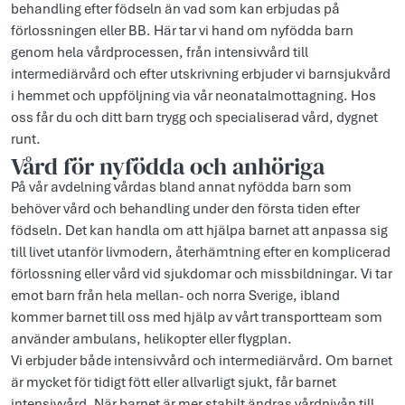
behandling efter födseln än vad som kan erbjudas på
förlossningen eller BB. Här tar vi hand om nyfödda barn
genom hela vårdprocessen, från intensivvård till
intermediärvård och efter utskrivning erbjuder vi barnsjukvård
i hemmet och uppföljning via vår neonatalmottagning. Hos
oss får du och ditt barn trygg och specialiserad vård, dygnet
runt.
Vård för nyfödda och anhöriga
På vår avdelning vårdas bland annat nyfödda barn som
behöver vård och behandling under den första tiden efter
födseln. Det kan handla om att hjälpa barnet att anpassa sig
till livet utanför livmodern, återhämtning efter en komplicerad
förlossning eller vård vid sjukdomar och missbildningar. Vi tar
emot barn från hela mellan- och norra Sverige, ibland
kommer barnet till oss med hjälp av vårt transportteam som
använder ambulans, helikopter eller flygplan.
Vi erbjuder både intensivvård och intermediärvård. Om barnet
är mycket för tidigt fött eller allvarligt sjukt, får barnet
intensivvård. När barnet är mer stabilt ändras vårdnivån till