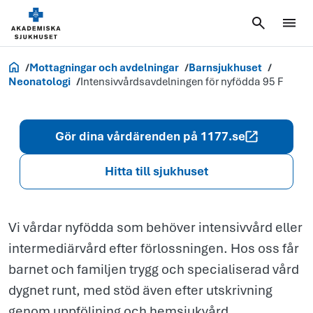
Intensivvårds
för nyfödda 9
Akademiska.se
Mottagningar och avdelningar
Barnsjukhuset
Neonatologi
Intensivvårdsavdelningen för nyfödda 95 F
Gör dina vårdärenden på 1177.se
Hitta till sjukhuset
Vi vårdar nyfödda som behöver intensivvård eller
intermediärvård efter förlossningen. Hos oss får
barnet och familjen trygg och specialiserad vård
dygnet runt, med stöd även efter utskrivning
genom uppföljning och hemsjukvård.