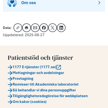
Om oss
Dela:
Kopiera länk
Skriv ut
Dela via e-post
Dela på Facebook
Dela på X
Dela på LinkedIn
Uppdaterad: 2025-08-27
Patientstöd och tjänster
1177 E-tjänster (1177.se)
Mottagningar och avdelningar
Provtagning
Remisser till Akademiska laboratoriet
Så behandlar vi dina personuppgifter
Tillgänglighetsredogörelse för webbplatsen
Om kakor (cookies)