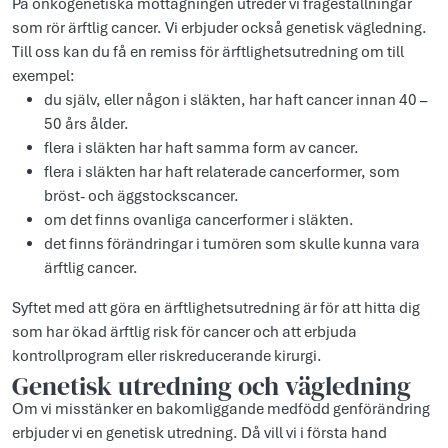
På onkogenetiska mottagningen utreder vi frågeställningar
som rör ärftlig cancer. Vi erbjuder också genetisk vägledning.
Till oss kan du få en remiss för ärftlighetsutredning om till
exempel:
du själv, eller någon i släkten, har haft cancer innan 40 –
50 års ålder.
flera i släkten har haft samma form av cancer.
flera i släkten har haft relaterade cancerformer, som
bröst- och äggstockscancer.
om det finns ovanliga cancerformer i släkten.
det finns förändringar i tumören som skulle kunna vara
ärftlig cancer.
Syftet med att göra en ärftlighetsutredning är för att hitta dig
som har ökad ärftlig risk för cancer och att erbjuda
kontrollprogram eller riskreducerande kirurgi.
Genetisk utredning och vägledning
Om vi misstänker en bakomliggande medfödd genförändring
erbjuder vi en genetisk utredning. Då vill vi i första hand