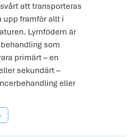
svårt att transporteras
 upp framför allt i
aturen. Lymfödem är
ns behandling som
ra primärt – en
ller sekundärt –
cerbehandling eller
n