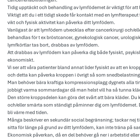
cancerrehabiliteringen.
Tidig upptäckt och behandling av lymfödemet är viktigt för att 
Viktigt att du i ett tidigt skede får kontakt med en lymfterape
vikt och fysisk aktivitet kan påverka ditt lymfödem.
Vanligast är att lymfödem utvecklas efter cancerkirurgi och/e
behandlas för t ex bröstcancer, gynekologisk cancer, urolog
lymfkörtlar tas bort, drabbas av lymfödem.​ ​
Att drabbas av lymfödem kan påverka dig både fysiskt, psykiskt
ekonomiskt.​ ​
Vi ser att våra patienter bland annat lider fysiskt av att en krop
och detta kan påverka kroppen i övrigt så som snedbelastning o
Man behöver bära kraftiga kompressionsplagg dygnets alla tim
jobbigt varma sommardagar då man helst vill ha så tunna klä
Den större kroppsdelen kan göra det svårt att bära kläder. D
och/eller smärta som ständigt påminner dig om lymfödemet. Det
bli värre med tiden.​
Många beskriver en sekundär social begränsning; tackar nej ti
sitta för länge på grund av ditt lymfödem, kan inte träna på
​Ekonomisk påverkan, då en del behöver gå ner i arbetstid ell