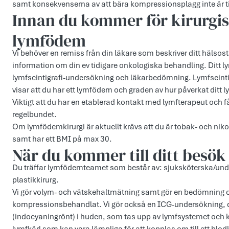
samt konsekvenserna av att bära kompressionsplagg inte är ti
Innan du kommer för kirurgis
lymfödem
Vi behöver en remiss från din läkare som beskriver ditt hälsos
information om din ev tidigare onkologiska behandling. Ditt
lymfscintigrafi-undersökning och läkarbedömning. Lymfscinti
visar att du har ett lymfödem och graden av hur påverkat ditt 
Viktigt att du har en etablerad kontakt med lymfterapeut och
regelbundet.
Om lymfödemkirurgi är aktuellt krävs att du är tobak- och nikot
samt har ett BMI på max 30.
När du kommer till ditt besök
Du träffar lymfödemteamet som består av: sjuksköterska/und
plastikkirurg.
Vi gör volym- och vätskehaltmätning samt gör en bedömning 
kompressionsbehandlat. Vi gör också en ICG-undersökning, d
(indocyaningrönt) i huden, som tas upp av lymfsystemet och kan