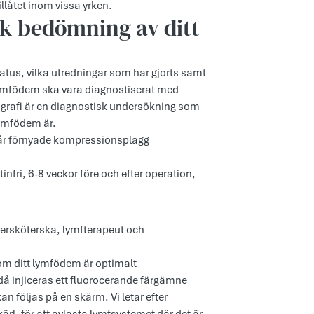
llåtet inom vissa yrken.
k bedömning av ditt
tatus, vilka utredningar som har gjorts samt
 lymfödem ska vara diagnostiserat med
grafi är en diagnostisk undersökning som
lymfödem är.
 får förnyade kompressionsplagg
infri, 6-8 veckor före och efter operation,
ersköterska, lymfterapeut och
om ditt lymfödem är optimalt
å injiceras ett fluorocerande färgämne
 följas på en skärm. Vi letar efter