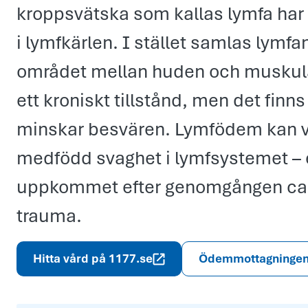
kroppsvätska som kallas lymfa har 
i lymfkärlen. I stället samlas lymfan
området mellan huden och muskul
ett kroniskt tillstånd, men det fin
minskar besvären. Lymfödem kan va
medfödd svaghet i lymfsystemet – e
uppkommet efter genomgången can
trauma.
Hitta vård på 1177.se
Ödemmottagninge