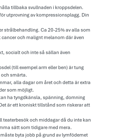
hålla tillbaka svullnaden i kroppsdelen.
ut för utprovning av kompressionsplagg. Din
ller strålbehandling. Ca 20-25% av alla som
isk cancer och malignt melanom där även
, socialt och inte så sällan även
psdel (till exempel arm eller ben) är tung
ch smärta. ​ ​
mar, alla dagar om året och detta är extra
der som möjligt.
u kan ha tyngdkänsla, spänning, domning
 är ett kroniskt tillstånd som riskerar att
ll teaterbesök och middagar då du inte kan
 samma sätt som tidigare med mera.
er måste byta jobb på grund av lymfödemet