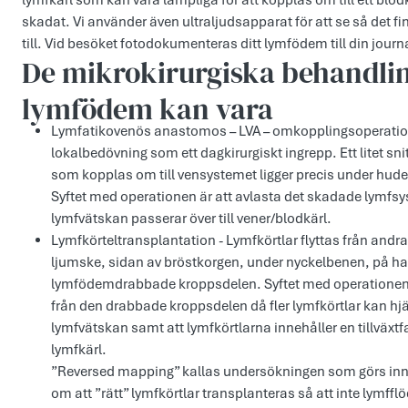
lymfkärl som kan vara lämpliga för att kopplas om till ett blodk
skadat. Vi använder även ultraljudsapparat för att se så det f
till. Vid besöket fotodokumenteras ditt lymfödem till din journa
De mikrokirurgiska behandlin
lymfödem kan vara
Lymfatikovenös anastomos – LVA – omkopplingsoperation.
lokalbedövning som ett dagkirurgiskt ingrepp. Ett litet sn
som kopplas om till vensystemet ligger precis under hude
Syftet med operationen är att avlasta det skadade lymfs
lymfvätskan passerar över till vener/blodkärl.
Lymfkörteltransplantation - Lymfkörtlar flyttas från andra
ljumske, sidan av bröstkorgen, under nyckelbenen, på hal
lymfödemdrabbade kroppsdelen. Syftet med operationen är
från den drabbade kroppsdelen då fler lymfkörtlar kan hjä
lymfvätskan samt att lymfkörtlarna innehåller en tillväxtf
lymfkärl.
”Reversed mapping” kallas undersökningen som görs innan
om att ”rätt” lymfkörtlar transplanteras så att inte lymfflö