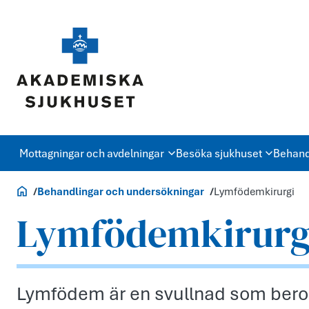
Mottagningar och avdelningar
Besöka sjukhuset
Behand
Akademiska.se
Behandlingar och undersökningar
Lymfödemkirurgi
Lymfödemkirurg
Lymfödem är en svullnad som beror