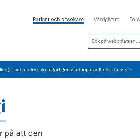
Patient och besökare
Vårdgivare
Fors
Sök på webbplatsen...
lingar och undersökningar
Egen vårdbegäran
Kontakta oss
i
 på att den