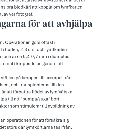
ärl, för att avlasta lymfsystemet där det är
inns bra blodkärl att koppla om lymfkärlen
l av vår fotograf.
garna för att avhjälpa
 Operationen görs oftast i
itt i huden, 2-3 cm, och lymfkärlen
n och är ca 0,4-0,7 mm i diameter.
ystemet i kroppsdelen genom att
 ställen på kroppen till exempel från
sen, och transplanteras till den
 att förbättra flödet av lymfvätska
lpa till att ”pumpa/suga” bort
aktor som stimulerar till nybildning av
 operationen för att försäkra sig
det störs där lymfkörtlarna tas ifrån.