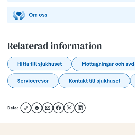
Om oss
Relaterad information
Hitta till sjukhuset
Mottagningar och avd
Serviceresor
Kontakt till sjukhuset
Dela:
Kopiera länk
Skriv ut
Dela via e-post
Dela på Facebook
Dela på X
Dela på LinkedIn