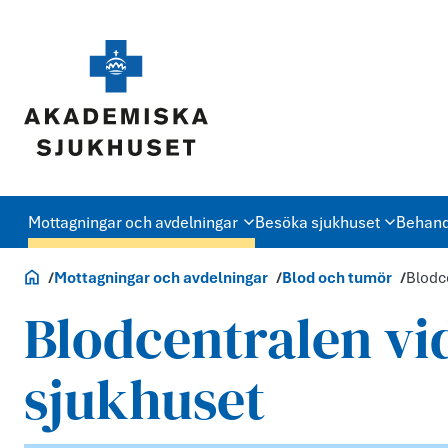
Mottagningar och avdelningar
Besöka sjukhuset
Behand
Akademiska.se
Mottagningar och avdelningar
Blod och tumör
Blodc
Blodcentralen v
sjukhuset