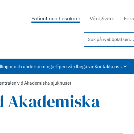
Patient och besökare
Vårdgivare
Fors
Sök på webbplatsen...
lingar och undersökningar
Egen vårdbegäran
Kontakta oss
entralen vid Akademiska sjukhuset
id Akademiska