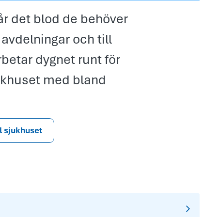
 får det blod de behöver
 avdelningar och till
rbetar dygnet runt för
jukhuset med bland
ll sjukhuset