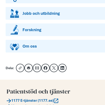
Jobb och utbildning
Forskning
Om oss
Dela:
Kopiera länk
Skriv ut
Dela via e-post
Dela på Facebook
Dela på X
Dela på LinkedIn
Patientstöd och tjänster
1177 E-tjänster (1177.se)