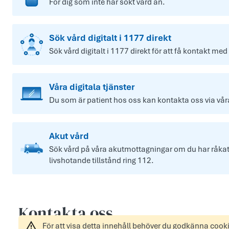
För dig som inte har sökt vård än.
Sök vård digitalt i 1177 direkt
Sök vård digitalt i 1177 direkt för att få kontakt med
Våra digitala tjänster
Du som är patient hos oss kan kontakta oss via våra 
Akut vård
Sök vård på våra akutmottagningar om du har råkat u
livshotande tillstånd ring 112.
Kontakta oss
För att visa detta innehåll behöver du godkänna cook