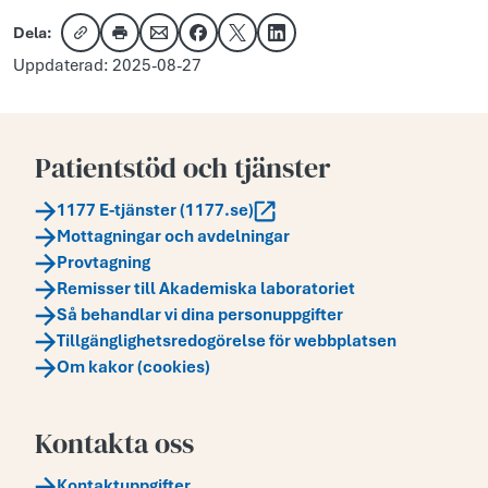
Dela:
Kopiera länk
Skriv ut
Dela via e-post
Dela på Facebook
Dela på X
Dela på LinkedIn
Uppdaterad: 2025-08-27
Patientstöd och tjänster
1177 E-tjänster (1177.se)
Mottagningar och avdelningar
Provtagning
Remisser till Akademiska laboratoriet
Så behandlar vi dina personuppgifter
Tillgänglighetsredogörelse för webbplatsen
Om kakor (cookies)
Kontakta oss
Kontaktuppgifter