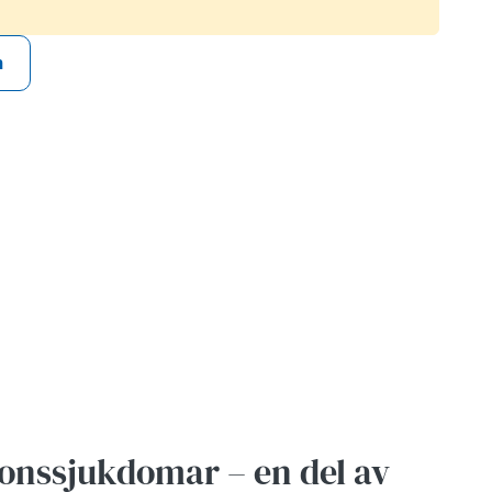
n
ons­sjukdomar – en del av