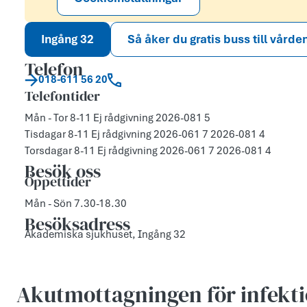
Ingång 32
Så åker du gratis buss till vårde
Telefon
018-611 56 20
Telefontider
Mån - Tor 8-11 Ej rådgivning 2026-081 5
Tisdagar 8-11 Ej rådgivning 2026-061 7 2026-081 4
Torsdagar 8-11 Ej rådgivning 2026-061 7 2026-081 4
Besök oss
Öppettider
Mån - Sön 7.30-18.30
Besöksadress
Akademiska sjukhuset, Ingång 32
Akutmottagningen för infekti