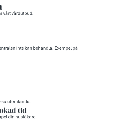
n
m vårt vårdutbud.
dcentralen inte kan behandla. Exempel på
 resa utomlands.
okad tid
empel din husläkare.