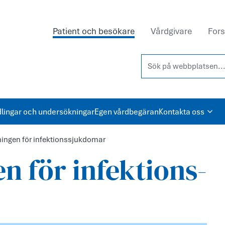
Patient och besökare
Vårdgivare
Fors
Sök på webbplatsen...
lingar och undersökningar
Egen vårdbegäran
Kontakta oss
ngen för infektions­sjukdomar
 för infektions­