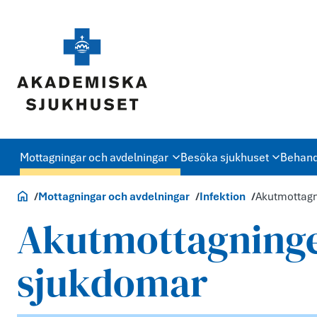
Mottagningar och avdelningar
Besöka sjukhuset
Behand
Akademiska.se
Mottagningar och avdelningar
Infektion
Akutmottagni
Akutmottagningen
sjukdomar