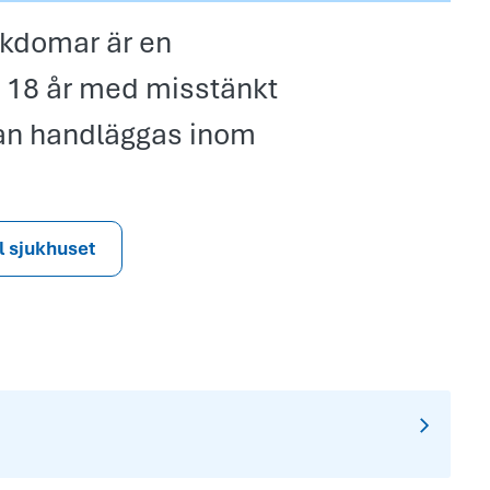
ukdomar är en
r 18 år med misstänkt
kan handläggas inom
ll sjukhuset