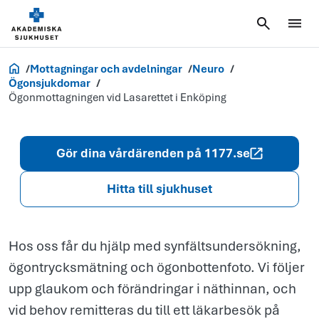
Ögonmottagn
vid Lasarettet 
Enköping
Akademiska.se
Mottagningar och avdelningar
Neuro
Ögonsjukdomar
Ögonmottagningen vid Lasarettet i Enköping
Gör dina vårdärenden på 1177.se
Hitta till sjukhuset
Hos oss får du hjälp med synfältsundersökning,
ögontrycksmätning och ögonbottenfoto. Vi följer
upp glaukom och förändringar i näthinnan, och
vid behov remitteras du till ett läkarbesök på