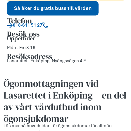
Så åker du gratis buss till vården
Telefon
018-611 51 27
Besök oss
Öppettider
Mån - Fre 8-16
Besöksadress
Lasarettet i Enköping, Nyängsvägen 4 E
Ögonmottagningen vid
Lasarettet i Enköping – en del
av vårt vårdutbud inom
ögonsjukdomar
Läs mer på huvudsidan för ögonsjukdomar för allmän