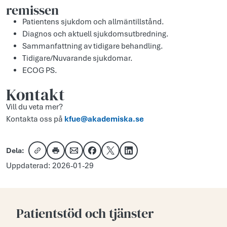
remissen
Patientens sjukdom och allmäntillstånd.
Diagnos och aktuell sjukdomsutbredning.
Sammanfattning av tidigare behandling.
Tidigare/Nuvarande sjukdomar.
ECOG PS.
Kontakt
Vill du veta mer?
Kontakta oss på
kfue@akademiska.se
Dela:
Kopiera länk
Skriv ut
Dela via e-post
Dela på Facebook
Dela på X
Dela på LinkedIn
Uppdaterad: 2026-01-29
Patientstöd och tjänster