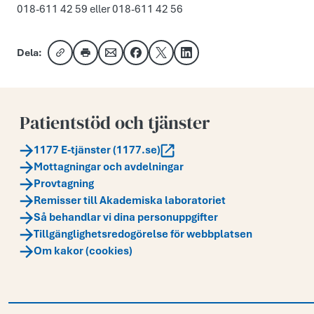
018-611 42 59 eller 018-611 42 56
Dela:
Kopiera länk
Skriv ut
Dela via e-post
Dela på Facebook
Dela på X
Dela på LinkedIn
Patientstöd och tjänster
1177 E-tjänster (1177.se)
Mottagningar och avdelningar
Provtagning
Remisser till Akademiska laboratoriet
Så behandlar vi dina personuppgifter
Tillgänglighetsredogörelse för webbplatsen
Om kakor (cookies)