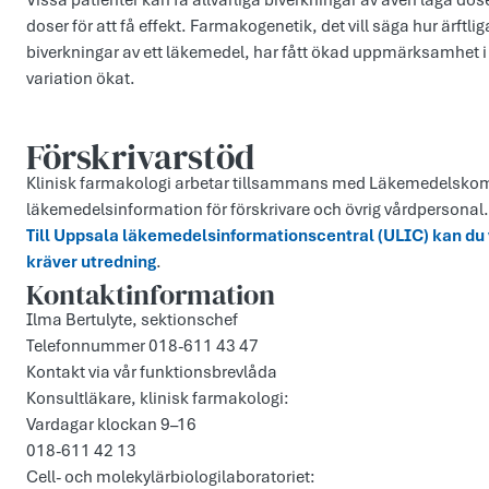
Vissa patienter kan få allvarliga biverkningar av även låga d
doser för att få effekt. Farmakogenetik, det vill säga hur ärftlig
biverkningar av ett läkemedel, har fått ökad uppmärksamhet
variation ökat.
Förskrivarstöd
Klinisk farmakologi arbetar tillsammans med Läkemedelskomm
läkemedelsinformation för förskrivare och övrig vårdpersonal.
Till Uppsala läkemedelsinformationscentral (ULIC) kan d
kräver utredning
.
Kontaktinformation
Ilma Bertulyte, sektionschef
Telefonnummer 018-611 43 47
Kontakt via vår funktionsbrevlåda
Konsultläkare, klinisk farmakologi:
Vardagar klockan 9–16
018-611 42 13
Cell- och molekylärbiologilaboratoriet: