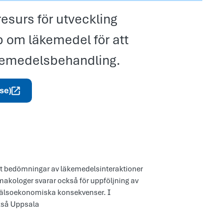
resurs för utveckling
 om läkemedel för att
kemedelsbehandling.
se)
amt bedömningar av läkemedelsinteraktioner
akologer svarar också för uppföljning av
hälsoekonomiska konsekvenser. I
kså Uppsala