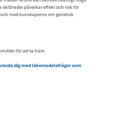
oser medan andra kan behöva ovanligt höga
a skillnader påverkar effekt och risk för
 i och med kunskaperna om genetisk
ittén för att ta fram
u vända dig med läkemedelsfrågor som