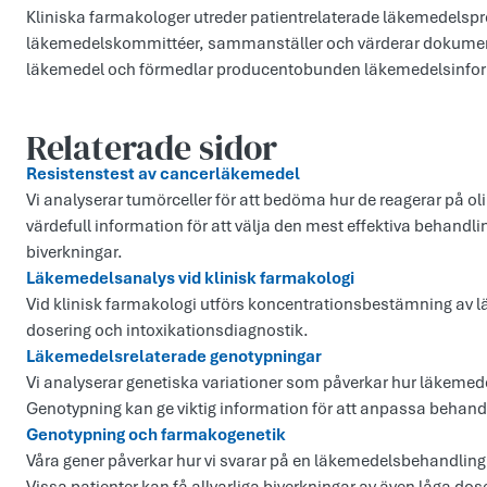
Kliniska farmakologer utreder patientrelaterade läkemedelsp
läkemedelskommittéer, sammanställer och värderar dokument
läkemedel och förmedlar producentobunden läkemedelsinforma
Relaterade sidor
Resistenstest av cancerläkemedel
Vi analyserar tumörceller för att bedöma hur de reagerar på o
värdefull information för att välja den mest effektiva behandl
biverkningar.
Läkemedelsanalys vid klinisk farmakologi
Vid klinisk farmakologi utförs koncentrationsbestämning av l
dosering och intoxikationsdiagnostik.
Läkemedelsrelaterade genotypningar
Vi analyserar genetiska variationer som påverkar hur läkemedel
Genotypning kan ge viktig information för att anpassa behandl
Genotypning och farmakogenetik
Våra gener påverkar hur vi svarar på en läkemedelsbehandling 