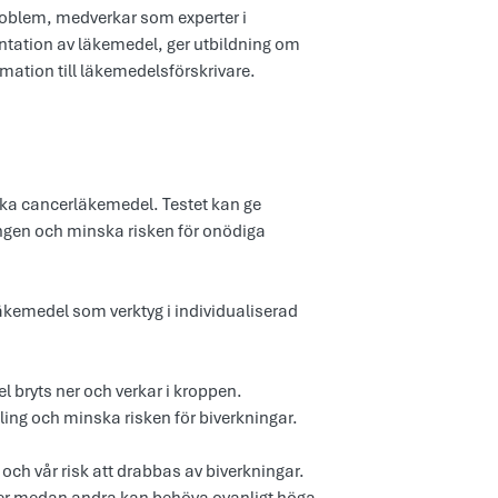
roblem, medverkar som experter i
ation av läkemedel, ger utbildning om
tion till läkemedelsförskrivare.
lika cancerläkemedel. Testet kan ge
ingen och minska risken för onödiga
äkemedel som verktyg i individualiserad
 bryts ner och verkar i kroppen.
ing och minska risken för biverkningar.
och vår risk att drabbas av biverkningar.