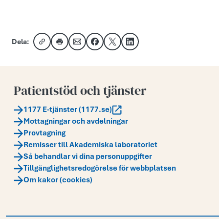
Dela:
Kopiera länk
Skriv ut
Dela via e-post
Dela på Facebook
Dela på X
Dela på LinkedIn
Patientstöd och tjänster
1177 E-tjänster (1177.se)
Mottagningar och avdelningar
Provtagning
Remisser till Akademiska laboratoriet
Så behandlar vi dina personuppgifter
Tillgänglighetsredogörelse för webbplatsen
Om kakor (cookies)