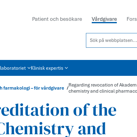
Patient och besökare
Vårdgivare
Fors
Sök på webbplatsen...
laboratoriet
Klinisk expertis
Regarding revocation of Akademis
h farmakologi – för vårdgivare
chemistry and clinical pharmac
editation of the
 Chemistry and