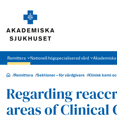
Remittera
Nationell högspecialiserad vård
Akademiska 
Vårdgivare
Remittera
Sektioner – för vårdgivare
Klinisk kemi oc
Regarding reaccr
areas of Clinical