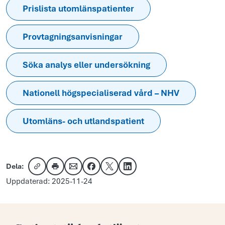
Prislista utomlänspatienter
Provtagningsanvisningar
Söka analys eller undersökning
Nationell högspecialiserad vård – NHV
Utomläns- och utlandspatient
Dela:
Kopiera länk
Skriv ut
Dela via e-post
Dela på Facebook
Dela på X
Dela på LinkedIn
Uppdaterad: 2025-11-24