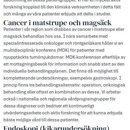
bedömning av dessa patientgrupper. Vi har en mycket aktiv
forskning kopplad till den kliniska verksamheten i detta fält
och många av våra patienter erbjuds att delta i studier.
Cancer i matstrupe och magsäck
Patienter i vår region som drabbas av cancer i matstrupe eller
magsäck behandlas hos oss. I nära samarbete med
specialintresserade onkologer och röntgenläkare håller vi en
multidisciplinär konferens (MDK) för patienter med
nyupptäckta tumörsjukdomar. MDK-konferensen efterföljs av
ett mottagningsbesök för information och snabb start av den
individuella behandlingsplanen. Det finns då möjlighet till
kompletterande undersökningar, exempelvis gastroskopi. I
princip finns tre behandlingsalternativ: operation, onkologisk
behandling eller oftast en kombination av dessa. Vi arbetar
också i nationella och regionala vårdprogramgrupper för
dessa diagnoser och bedriver ett kontinuerligt
utvärderingsarbete och aktiv forskning för att kunna erbjuda
bästa möjliga vård till dessa patienter.
Endoskopi (kikarundersökning)