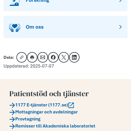
Forskning
Om oss
Dela:
Kopiera länk
Skriv ut
Dela via e-post
Dela på Facebook
Dela på X
Dela på LinkedIn
Uppdaterad: 2025-07-07
Patientstöd och tjänster
1177 E-tjänster (1177.se)
Mottagningar och avdelningar
Provtagning
Remisser till Akademiska laboratoriet