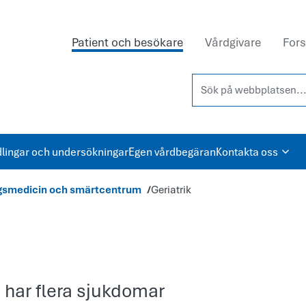
Patient och besökare
Vårdgivare
Fors
Sök på webbplatsen...
lingar och undersökningar
Egen vårdbegäran
Kontakta oss
ingsmedicin och smärtcentrum
Geriatrik
 har flera sjukdomar