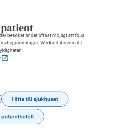
 patient
r besöket är det oftast möjligt att följa
nns begränsningar. Vårdnadshavare till
yldigheter.
e
Hitta till sjukhuset
 patienthotell