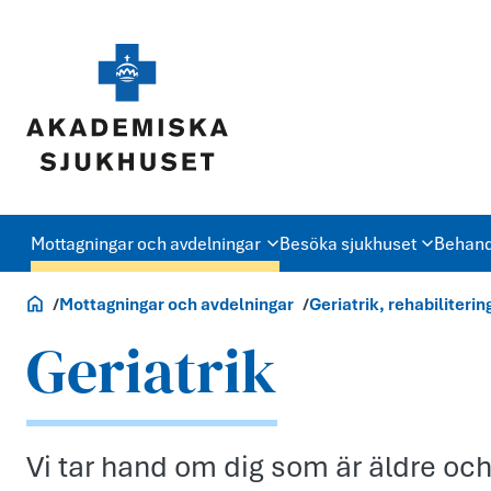
Mottagningar och avdelningar
Besöka sjukhuset
Behand
Akademiska.se
Mottagningar och avdelningar
Geriatrik, rehabiliter
Geriatrik
Vi tar hand om dig som är äldre och