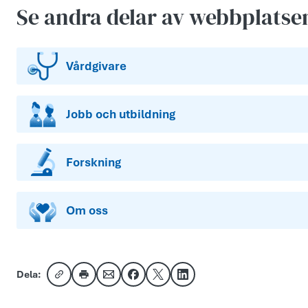
Se andra delar av webbplatse
Vårdgivare
Jobb och utbildning
Forskning
Om oss
Dela:
Kopiera länk
Skriv ut
Dela via e-post
Dela på Facebook
Dela på X
Dela på LinkedIn