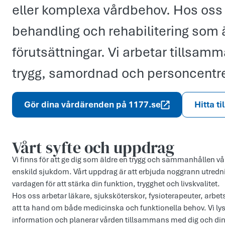
eller komplexa vårdbehov. Hos oss 
behandling och rehabilitering som 
förutsättningar. Vi arbetar tillsamm
trygg, samordnad och personcentre
Gör dina vårdärenden på 1177.se
Hitta ti
Vårt syfte och uppdr­ag
Vi finns för att ge dig som äldre en trygg och sammanhållen vår
enskild sjukdom. Vårt uppdrag är att erbjuda noggrann utredn
vardagen för att stärka din funktion, trygghet och livskvalitet.
Hos oss arbetar läkare, sjuksköterskor, fysioterapeuter, arbe
att ta hand om både medicinska och funktionella behov. Vi lys
information och planerar vården tillsammans med dig och di