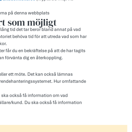
fterna på denna webbplats
rt som möjligt
lång tid det tar beror bland annat på vad
atoriet behöva tid för att utreda vad som har
kor.
r får du en bekräftelse på att de har tagits
n förvänta dig en återkoppling.
 eller ett möte. Det kan också lämnas
ur ärendehanteringssystemet. Hur omfattande
u ska också få information om vad
tällare/kund. Du ska också få information