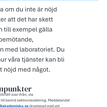
a om du inte är nöjd
er att det har skett
 till exempel gälla
, bemötande,
en med laboratoriet. Du
 våra tjänster kan bli
lt nöjd med något.
synpunkter
ll/fått svar ifrån, via
ill berörd sektion/avdelning. Meddelandet
n@akademiska.se
(krypterad mejl vid