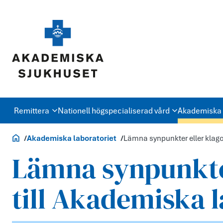
Remittera
Nationell högspecialiserad vård
Akademiska 
Vårdgivare
Akademiska laboratoriet
Lämna synpunkter eller klago
Lämna synpunkte
till Akademiska 