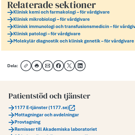
Relaterade sektioner
Klinisk kemi och farmakologi – för vårdgivare
Klinisk mikrobiologi – för vårdgivare
Klinisk immunologi och transfusionsmedicin – för vårdgi
Klinisk patologi – för vårdgivare
Molekylär diagnostik och klinisk genetik – för vårdgivare
Dela:
Kopiera länk
Skriv ut
Dela via e-post
Dela på Facebook
Dela på X
Dela på LinkedIn
Patientstöd och tjänster
1177 E-tjänster (1177.se)
Mottagningar och avdelningar
Provtagning
Remisser till Akademiska laboratoriet