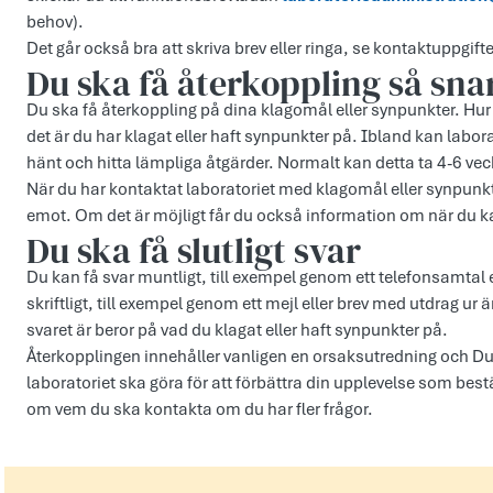
behov).
Det går också bra att skriva brev eller ringa, se kontaktuppgi
Du ska få återkoppling så sna
Du ska få återkoppling på dina klagomål eller synpunkter. Hur 
det är du har klagat eller haft synpunkter på. Ibland kan labor
hänt och hitta lämpliga åtgärder. Normalt kan detta ta 4-6 vec
När du har kontaktat laboratoriet med klagomål eller synpunkte
emot. Om det är möjligt får du också information om när du ka
Du ska få slutligt svar
Du kan få svar muntligt, till exempel genom ett telefonsamtal
skriftligt, till exempel genom ett mejl eller brev med utdrag 
svaret är beror på vad du klagat eller haft synpunkter på.
Återkopplingen innehåller vanligen en orsaksutredning och D
laboratoriet ska göra för att förbättra din upplevelse som bes
om vem du ska kontakta om du har fler frågor.