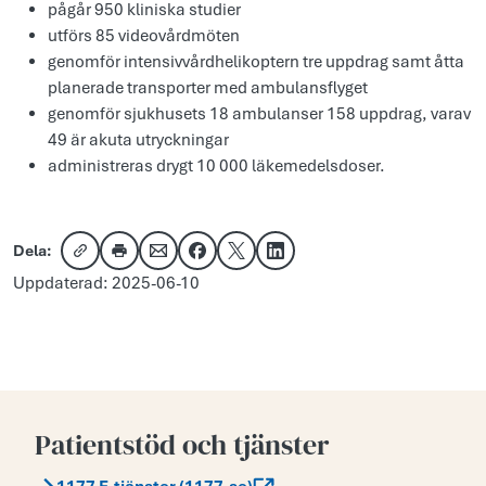
pågår 950 kliniska studier
utförs 85 videovårdmöten
genomför intensivvårdhelikoptern tre uppdrag samt åtta
planerade transporter med ambulansflyget
genomför sjukhusets 18 ambulanser 158 uppdrag, varav
49 är akuta utryckningar
administreras drygt 10 000 läkemedelsdoser.
Dela:
Kopiera länk
Skriv ut
Dela via e-post
Dela på Facebook
Dela på X
Dela på LinkedIn
Uppdaterad: 2025-06-10
Patientstöd och tjänster