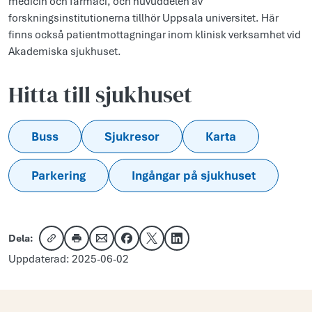
medicin och farmaci, och huvuddelen av
forskningsinstitutionerna tillhör Uppsala universitet. Här
finns också patientmottagningar inom klinisk verksamhet vid
Akademiska sjukhuset.
Hitta till sjukhuset
Buss
Sjukresor
Karta
Parkering
Ingångar på sjukhuset
Dela:
Kopiera länk
Skriv ut
Dela via e-post
Dela på Facebook
Dela på X
Dela på LinkedIn
Uppdaterad: 2025-06-02