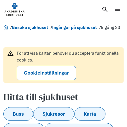
Akademiska.se
Besöka sjukhuset
Ingångar på sjukhuset
Ingång 33
För att visa kartan behöver du acceptera funktionella
cookies.
Cookieinställningar
Hitta till sjukhuset
Buss
Sjukresor
Karta