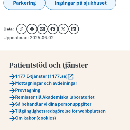
Parkering
Ingångar på sjukhuset
Dela:
Kopiera länk
Skriv ut
Dela via e-post
Dela på Facebook
Dela på X
Dela på LinkedIn
Uppdaterad: 2025-06-02
Patientstöd och tjänster
1177 E-tjänster (1177.se)
Mottagningar och avdelningar
Provtagning
Remisser till Akademiska laboratoriet
Så behandlar vi dina personuppgifter
Tillgänglighetsredogörelse för webbplatsen
Om kakor (cookies)