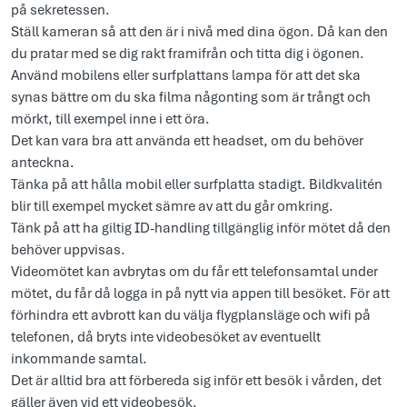
på sekretessen.
Ställ kameran så att den är i nivå med dina ögon. Då kan den
du pratar med se dig rakt framifrån och titta dig i ögonen.
Använd mobilens eller surfplattans lampa för att det ska
synas bättre om du ska filma någonting som är trångt och
mörkt, till exempel inne i ett öra.
Det kan vara bra att använda ett headset, om du behöver
anteckna.
Tänka på att hålla mobil eller surfplatta stadigt. Bildkvalitén
blir till exempel mycket sämre av att du går omkring.
Tänk på att ha giltig ID-handling tillgänglig inför mötet då den
behöver uppvisas.
Videomötet kan avbrytas om du får ett telefonsamtal under
mötet, du får då logga in på nytt via appen till besöket. För att
förhindra ett avbrott kan du välja flygplansläge och wifi på
telefonen, då bryts inte videobesöket av eventuellt
inkommande samtal.
Det är alltid bra att förbereda sig inför ett besök i vården, det
gäller även vid ett videobesök.