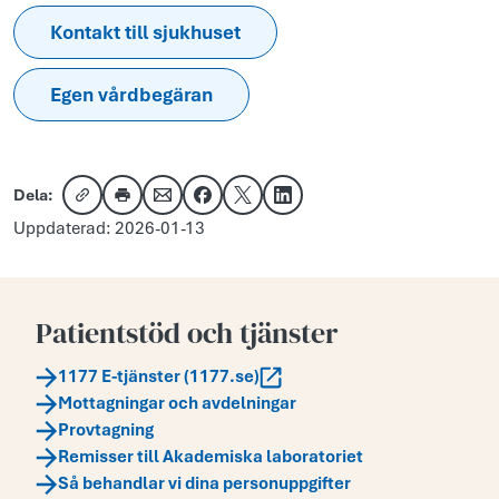
Kontakt till sjukhuset
Egen vårdbegäran
Dela:
Kopiera länk
Skriv ut
Dela via e-post
Dela på Facebook
Dela på X
Dela på LinkedIn
Uppdaterad: 2026-01-13
Patientstöd och tjänster
1177 E-tjänster (1177.se)
Mottagningar och avdelningar
Provtagning
Remisser till Akademiska laboratoriet
Så behandlar vi dina personuppgifter