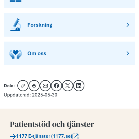
Forskning
Om oss
Dela:
Kopiera länk
Skriv ut
Dela via e-post
Dela på Facebook
Dela på X
Dela på LinkedIn
Uppdaterad: 2025-05-30
Patientstöd och tjänster
1177 E-tjänster (1177.se)