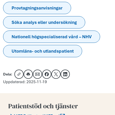
Provtagningsanvisningar
Söka analys eller undersökning
Nationell högspecialiserad vård – NHV
Utomläns- och utlandspatient
Dela:
Kopiera länk
Skriv ut
Dela via e-post
Dela på Facebook
Dela på X
Dela på LinkedIn
Uppdaterad: 2025-11-19
Patientstöd och tjänster