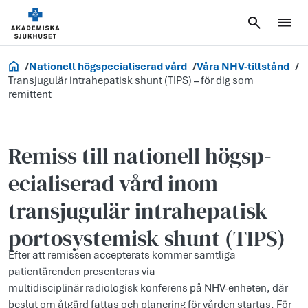
Vårdgivare
Nationell högspecialiserad vård
Våra NHV-tillstånd
Transjugulär intrahepatisk shunt (TIPS) – för dig som
remittent
Remiss till natio­nell högsp­
ecia­liserad vård inom
transjugulär intrahepatisk
portosystemisk shunt (TIPS)
Efter att remissen accepterats kommer samtliga
patientärenden presenteras via
multidisciplinär radiologisk konferens på NHV-enheten, där
beslut om åtgärd fattas och planering för vården startas. För