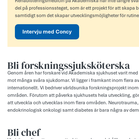
Rehabiliteringsmedicin på Akademiska har inte längre svårt a
del på professionssteget, som är ett projekt för att skapa b
samtidigt som det skapar utvecklingsmöjligheter för rutin
Intervju med Concy
Bli forskningssjuksköterska
Genom åren har forskare vid Akademiska sjukhuset varit med
mot många svåra sjukdomar. Vi ligger i framkant inom flera av
internationellt. Vi bedriver världsunika forskningsprojekt i
områden. Förutom att påverka sjukhusets hela utveckling, gör d
att utveckla och utvecklas inom flera områden. Neurotrauma,
endokrinologisk onkologi samt diabetes är bara några av dem
Bli chef