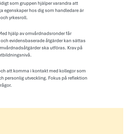
digt som gruppen hjälper varandra att
ktiga egenskaper hos dig som handledare är
och yrkesroll.
. Med hjälp av omvårdnadsronder får
 och evidensbaserade åtgärder kan sättas
ör omvårdnadsåtgärder ska utföras. Krav på
tbildningsnivå.
r och att komma i kontakt med kollegor som
och personlig utveckling. Fokus på reﬂektion
frågor.