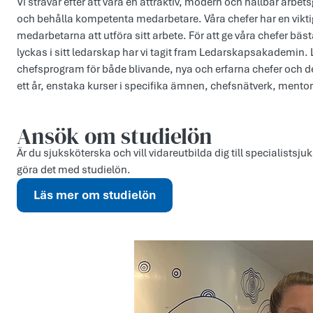
Vi strävar efter att vara en attraktiv, modern och hållbar arbets
och behålla kompetenta medarbetare. Våra chefer har en viktig 
medarbetarna att utföra sitt arbete. För att ge våra chefer bäs
lyckas i sitt ledarskap har vi tagit fram Ledarskapsakademi
chefsprogram för både blivande, nya och erfarna chefer och de
ett år, enstaka kurser i specifika ämnen, chefsnätverk, ment
Ansök om studielön
Är du sjuksköterska och vill vidareutbilda dig till specialists
göra det med studielön.
Läs mer om studielön