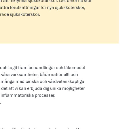
tt rekrytera sjuksköterskor. Det beror till stor
ättre förutsättningar för nya sjuksköterskor,
erade sjuksköterskor.
 och tagit fram behandlingar och läkemedel
 våra verksamheter, både nationellt och
nom många medicinska och vårdvetenskapliga
et att vi kan erbjuda dig unika möjligheter
 inflammatoriska processer,
.