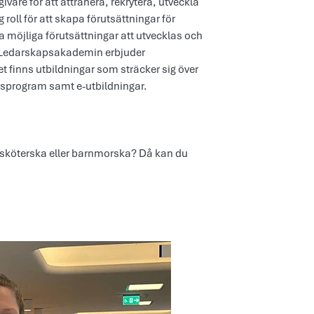
givare för att attrahera, rekrytera, utveckla
roll för att skapa förutsättningar för
ta möjliga förutsättningar att utvecklas och
n. Ledarskapsakademin erbjuder
t finns utbildningar som sträcker sig över
orsprogram samt e-utbildningar.
juksköterska eller barnmorska? Då kan du