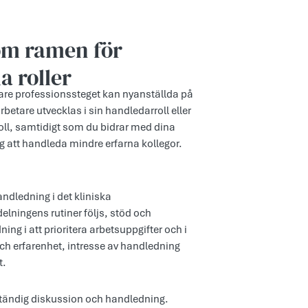
om ramen för
a roller
are professionssteget kan nyanställda på
rbetare utvecklas i sin handledarroll eller
oll, samtidigt som du bidrar med dina
g att handleda mindre erfarna kollegor.
andledning i det kliniska
lningens rutiner följs, stöd och
g i att prioritera arbetsuppgifter och i
ch erfarenhet, intresse av handledning
t.
n ständig diskussion och handledning.