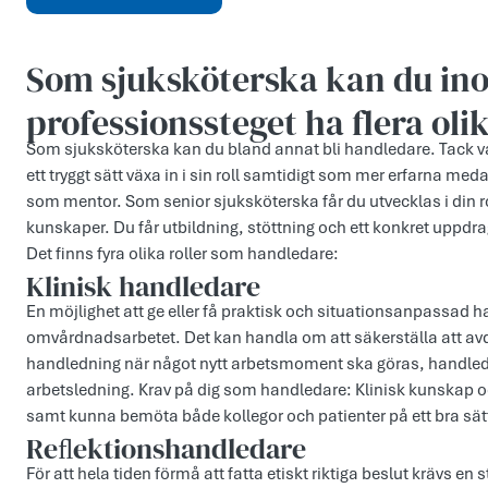
Som sjuksköterska kan du in
professionssteget ha flera olik
Som sjuksköterska kan du bland annat bli handledare. Tack v
ett tryggt sätt växa in i sin roll samtidigt som mer erfarna meda
som mentor. Som senior sjuksköterska får du utvecklas i din r
kunskaper. Du får utbildning, stöttning och ett konkret uppdra
Det finns fyra olika roller som handledare:
Klinisk handledare
En möjlighet att ge eller få praktisk och situationsanpassad h
omvårdnadsarbetet. Det kan handla om att säkerställa att avde
handledning när något nytt arbetsmoment ska göras, handlednin
arbetsledning. Krav på dig som handledare: Klinisk kunskap o
samt kunna bemöta både kollegor och patienter på ett bra sät
Reﬂektionshandledare
För att hela tiden förmå att fatta etiskt riktiga beslut krävs e