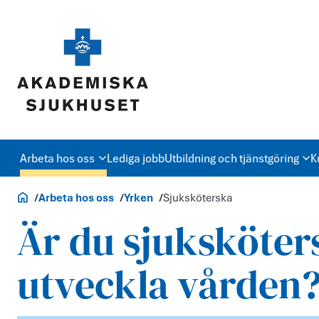
Arbeta hos oss
Lediga jobb
Utbildning och tjänstgöring
K
Jobb och utbildning
Arbeta hos oss
Yrken
Sjuksköterska
Är du sjuksköter
utveckla vården