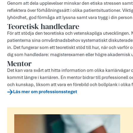
Genom att dela upplevelser minskar den etiska stressen samti
reﬂektera över förhållningssätt i olika patientsituationer. Vi
lyhördhet, god förmåga att lyssna samt vara trygg i din person 
Teoretisk handledare
För att stödja den teoretiska och vetenskapliga utvecklingen
patienterna sina omvårdnadsbehov systematiskt diskuterade
in. Det fungerar som ett teoretiskt stöd till hur, när och varf
dig som handledare: magisterexamen eller högre akademisk u
Mentor
Det kan vara svårt att hitta information om olika karriärväga
kommit längre i karriären. En mentor bidrar till professionell 
och kunskap, liksom att vara en förebild och bollplank i olika 
Läs mer om professionssteget