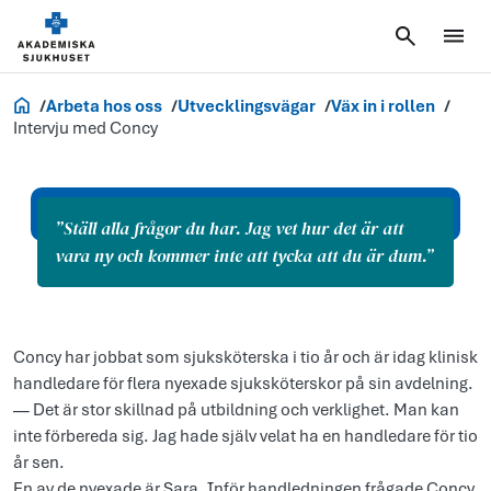
Jobb och utbildning
Arbeta hos oss
Utvecklingsvägar
Väx in i rollen
Intervju med Concy
Lediga tjänster
”Ställ alla frågor du har. Jag vet hur det är att
vara ny och kommer inte att tycka att du är dum.”
”Ställ alla frågor du har. Jag 
Concy har jobbat som sjuksköterska i tio år och är idag klinisk
handledare för flera nyexade sjuksköterskor på sin avdelning.
— Det är stor skillnad på utbildning och verklighet. Man kan
inte förbereda sig. Jag hade själv velat ha en handledare för tio
år sen.
En av de nyexade är Sara. Inför handledningen frågade Concy