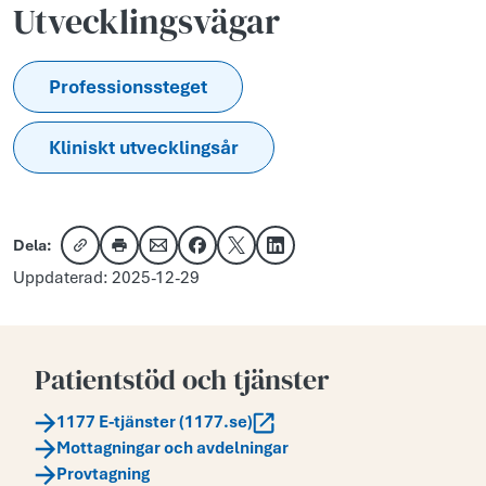
Utvecklingsvägar
Professionssteget
Kliniskt utvecklingsår
Dela:
Kopiera länk
Skriv ut
Dela via e-post
Dela på Facebook
Dela på X
Dela på LinkedIn
Uppdaterad: 2025-12-29
Patientstöd och tjänster
1177 E-tjänster (1177.se)
Mottagningar och avdelningar
Provtagning