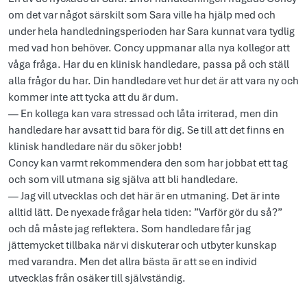
om det var något särskilt som Sara ville ha hjälp med och
under hela handledningsperioden har Sara kunnat vara tydlig
med vad hon behöver. Concy uppmanar alla nya kollegor att
våga fråga. Har du en klinisk handledare, passa på och ställ
alla frågor du har. Din handledare vet hur det är att vara ny och
kommer inte att tycka att du är dum.
— En kollega kan vara stressad och låta irriterad, men din
handledare har avsatt tid bara för dig. Se till att det finns en
klinisk handledare när du söker jobb!
Concy kan varmt rekommendera den som har jobbat ett tag
och som vill utmana sig själva att bli handledare.
— Jag vill utvecklas och det här är en utmaning. Det är inte
alltid lätt. De nyexade frågar hela tiden: ”Varför gör du så?”
och då måste jag reflektera. Som handledare får jag
jättemycket tillbaka när vi diskuterar och utbyter kunskap
med varandra. Men det allra bästa är att se en individ
utvecklas från osäker till självständig.