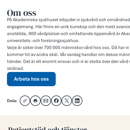
Om oss
På Akademiska sjukhuset erbjuder vi sjukvård och omvårdnad a
engagemang. Här finns en unik kunskap och den mest avancera
anställda, 900 vårdplatser och omfattande öppenvård är Akad
universitets- och forskningssjukhus.
Varje år söker över 700 000 människor vård hos oss. Då har vi 
kommer hit av andra skäl. Vår vardag handlar om dessa männis
händer. Det är ett enormt ansvar och vi är stolta över den vård 
skillnad.
Arbeta hos oss
Dela:
Kopiera länk
Skriv ut
Dela via e-post
Dela på Facebook
Dela på X
Dela på LinkedIn
Patientstöd och tjänster