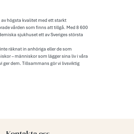
v högsta kvalitet med ett starkt
de vården som finns att tillgå. Med 8 600
emiska sjukhuset ett av Sveriges största
inte räknat in anhöriga eller de som
kor – människor som lägger sina liv i våra
vi ger dem. Tillsammans gör vi livsviktig
Kontakta oss