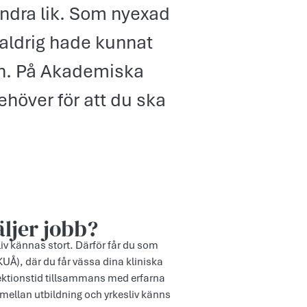
andra lik. Som nyexad
aldrig hade kunnat
en. På Akademiska
höver för att du ska
äljer jobb?
v kännas stort. Därför får du som
UÅ), där du får vässa dina kliniska
ektionstid tillsammans med erfarna
 mellan utbildning och yrkesliv känns