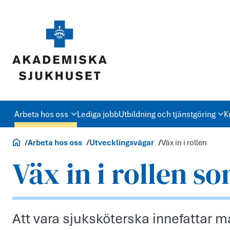
Arbeta hos oss
Lediga jobb
Utbildning och tjänstgöring
K
Jobb och utbildning
Arbeta hos oss
Utvecklingsvägar
Väx in i rollen
Väx in i rollen s
Att vara sjuksköterska innefattar m