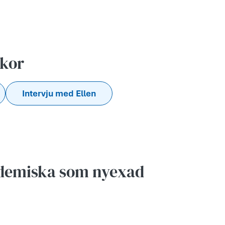
skor
Intervju med Ellen
ademiska som nyexad